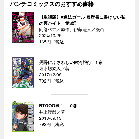
バンチコミックスのおすすめ書籍
【単話版】#違法ガール 履歴書に書けない私
の裏バイト 第3話
阿部ベア／原作、伊藤遥人／漫画
2024/10/25
165円（税込）
男爵にふさわしい銀河旅行 1巻
速水螺旋人／著
2017/12/09
792円（税込）
BTOOOM！ 10巻
井上淳哉／著
2013/09/13
792円（税込）