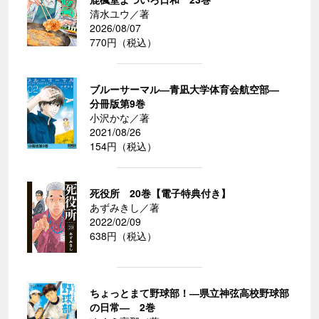
清水ユウ／著
2026/08/07
770円（税込）
ブルーサーマル―青凪大学体育会航空部―
分冊版第9巻
小沢かな／著
2021/08/26
154円（税込）
死役所 20巻【電子特典付き】
あずみきし／著
2022/02/09
638円（税込）
ちょっとまて野球部！―県立神弦高校野球部
の日常― 2巻