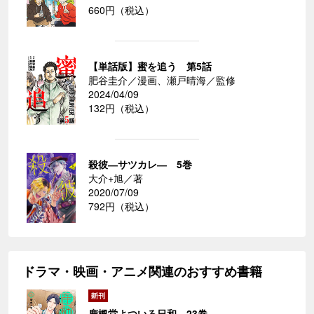
660円（税込）
【単話版】蜜を追う 第5話
肥谷圭介／漫画、瀬戸晴海／監修
2024/04/09
132円（税込）
殺彼―サツカレ― 5巻
大介+旭／著
2020/07/09
792円（税込）
ドラマ・映画・アニメ関連のおすすめ書籍
鹿楓堂よついろ日和 23巻