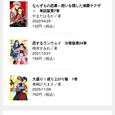
ならずもの恋慕～想いを隠した溺愛ヤクザ
～ 単話版第7巻
やまだはるか／著
2022/04/25
132円（税込）
恋するランウェイ 分冊版第24巻
桃井すみれ／著
2021/10/21
154円（税込）
大盛り！成り上がり飯 1巻
奥嶋ひろまさ／著
2025/11/08
792円（税込）