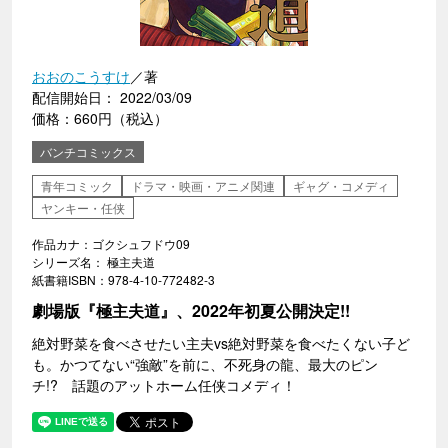
おおのこうすけ
／著
配信開始日： 2022/03/09
価格：660円（税込）
バンチコミックス
青年コミック
ドラマ・映画・アニメ関連
ギャグ・コメディ
ヤンキー・任侠
作品カナ：ゴクシュフドウ09
シリーズ名： 極主夫道
紙書籍ISBN：978-4-10-772482-3
劇場版『極主夫道』、2022年初夏公開決定!!
絶対野菜を食べさせたい主夫vs絶対野菜を食べたくない子ど
も。かつてない“強敵”を前に、不死身の龍、最大のピン
チ!? 話題のアットホーム任侠コメディ！