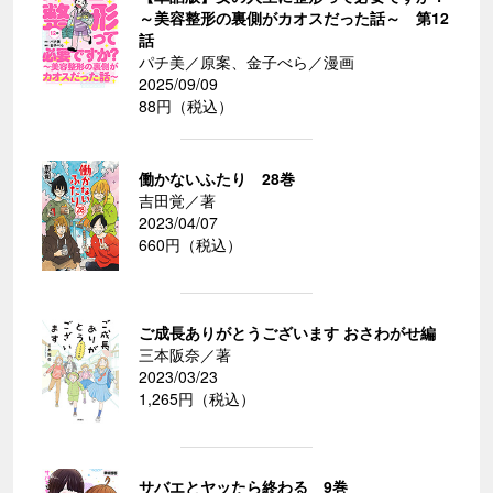
～美容整形の裏側がカオスだった話～ 第12
話
パチ美／原案、金子べら／漫画
2025/09/09
88円（税込）
働かないふたり 28巻
吉田覚／著
2023/04/07
660円（税込）
ご成長ありがとうございます おさわがせ編
三本阪奈／著
2023/03/23
1,265円（税込）
サバエとヤッたら終わる 9巻