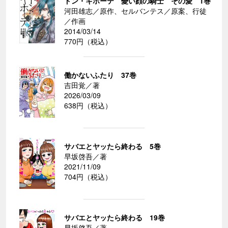
ドン・キホーテ 憂い顔の騎士 その愛 1巻
河田雄志／原作、セルバンテス／原案、行徒
／作画
2014/03/14
770円（税込）
働かないふたり 37巻
吉田覚／著
2026/03/09
638円（税込）
サバエとヤッたら終わる 5巻
早坂啓吾／著
2021/11/09
704円（税込）
サバエとヤッたら終わる 19巻
早坂啓吾／著