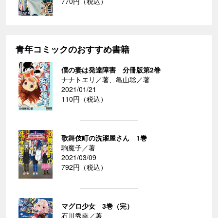
770円（税込）
青年コミックのおすすめ書籍
僕の妻は発達障害 分冊版第2巻
ナナトエリ／著、亀山聡／著
2021/01/21
110円（税込）
歌舞伎町の洗濯屋さん 1巻
駒魔子／著
2021/03/09
792円（税込）
マグロ少女 3巻（完）
石川秀幸／著