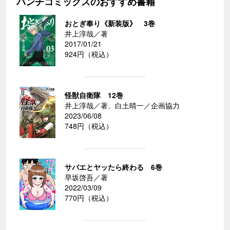
バンチコミックスのおすすめ書籍
おとぎ奉り《新装版》 3巻
井上淳哉／著
2017/01/21
924円（税込）
怪獣自衛隊 12巻
井上淳哉／著、白土晴一／企画協力
2023/06/08
748円（税込）
サバエとヤッたら終わる 6巻
早坂啓吾／著
2022/03/09
770円（税込）