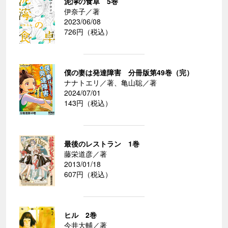
泥濘の食卓 5巻
伊奈子／著
2023/06/08
726円（税込）
僕の妻は発達障害 分冊版第49巻（完）
ナナトエリ／著、亀山聡／著
2024/07/01
143円（税込）
最後のレストラン 1巻
藤栄道彦／著
2013/01/18
607円（税込）
ヒル 2巻
今井大輔／著