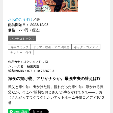
おおのこうすけ
／著
配信開始日： 2023/12/08
価格：770円（税込）
バンチコミックス
青年コミック
ドラマ・映画・アニメ関連
ギャグ・コメディ
ヤンキー・任侠
作品カナ：ゴクシュフドウ13
シリーズ名： 極主夫道
紙書籍ISBN：978-4-10-772672-8
深夜の揚げ物、アリかナシか。最強主夫の答えは!?
義父と車中泊に出かけた龍。憧れだった車中泊に浮かれる義
父だが、そこへ“親切なおじさん”が声をかけてきて――。お
じさんだってワクワクしたいアットホーム任侠コメディ第13
巻!!