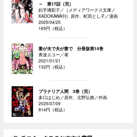
～ 第17話（完）
鉈手璃彩子／（メディアワークス文庫／
KADOKAWA刊）原作、町田とし子／漫画
2025/04/25
165円（税込）
妻が夫で夫が妻で 分冊版第14巻
青波エコー／著
2021/01/21
132円（税込）
プラナリア人間 3巻（完）
多口はじめ／原作、北野弘務／作画
2025/07/09
814円（税込）