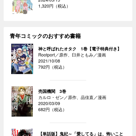
1,320円（税込）
青年コミックのおすすめ書籍
神と呼ばれたオタク 1巻【電子特典付き】
Rootport／原作、臼井ともみ／漫画
2021/10/08
792円（税込）
売国機関 3巻
カルロ・ゼン／原作、品佳直／漫画
2020/03/09
682円（税込）
【単話版】鬼妃～「愛してる」は、怖いこと