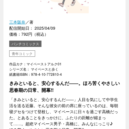
三本阪奈
／著
配信開始日： 2025/04/09
価格：792円（税込）
バンチコミックス
青年コミック
作品カナ：マイペーストアルク01
シリーズ名： マイペースと歩く
紙書籍ISBN：978-4-10-772810-4
きみといると、安心するんだ――。ほろ苦くやさしい
思春期の日常、開幕!!
「きみといると、安心するんだ――」人目を気にして中学生
活を送る近藤。そんな彼女の前の席に座っているのは、毎朝
寝グセをつけて登校し、マイペースに日々を過ごす高橋だっ
た。とあることをきっかけに、ふたりの距離が縮まっ
て……。超絶マイペース男子・高橋に、みんなにっこり♪