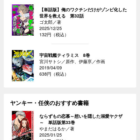
【単話版】俺のワクチンだけがゾンビ化した
世界を救える 第32話
ゴ太郎／著
2025/12/25
132円（税込）
宇宙戦艦ティラミス 8巻
宮川サトシ／原作、伊藤亰／作画
2019/04/09
638円（税込）
ヤンキー・任侠のおすすめ書籍
ならずもの恋慕～想いを隠した溺愛ヤクザ
～ 単話版第33巻
やまだはるか／著
2025/01/25