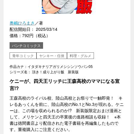
奥嶋ひろまさ
／著
配信開始日： 2025/03/14
価格：792円（税込）
バンチコミックス
青年コミック
ヤンキー・任侠
料理・グルメ
作品カナ：イタダキナリアガリメシシンソウバン05
シリーズ名： 頂き！成り上がり飯 新装版
ケニーが、四天王リッチに王森高校のママになる宣
言!?
王森高校のライバル校、陸山高校とお祭りで一触即発！ キ
レるあっくんを前に、陸山高校のNo.1とNo.3が現れる。ケニ
ーは、この場を収められるのか!? 新装版限定おまけ漫画と
して、メリケンと四天王の卒業後の進路相談も収録！ ※本
書は徳間書店より配信された電子書籍を再編集したもので
す。重複購入にご注意ください。