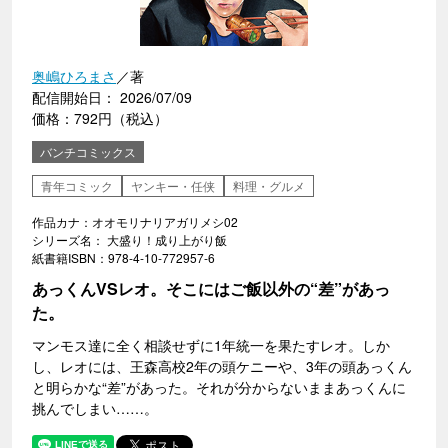
奥嶋ひろまさ
／著
配信開始日： 2026/07/09
価格：792円（税込）
バンチコミックス
青年コミック
ヤンキー・任侠
料理・グルメ
作品カナ：オオモリナリアガリメシ02
シリーズ名： 大盛り！成り上がり飯
紙書籍ISBN：978-4-10-772957-6
あっくんVSレオ。そこにはご飯以外の“差”があっ
た。
マンモス達に全く相談せずに1年統一を果たすレオ。しか
し、レオには、王森高校2年の頭ケニーや、3年の頭あっくん
と明らかな“差”があった。それが分からないままあっくんに
挑んでしまい……。