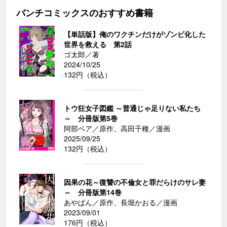
バンチコミックスのおすすめ書籍
【単話版】俺のワクチンだけがゾンビ化した
世界を救える 第2話
ゴ太郎／著
2024/10/25
132円（税込）
トウ狂女子図鑑 ～普通じゃ足りない私たち
～ 分冊版第5巻
阿部ベア／原作、高田千種／漫画
2025/09/25
132円（税込）
因果の花～復讐の不倫女と罪だらけのサレ妻
～ 分冊版第14巻
あやぱん／原作、長堀かおる／漫画
2023/09/01
176円（税込）