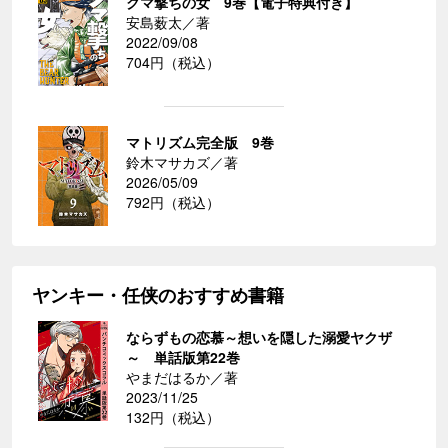
クマ撃ちの女 9巻【電子特典付き】
安島薮太／著
2022/09/08
704円（税込）
マトリズム完全版 9巻
鈴木マサカズ／著
2026/05/09
792円（税込）
ヤンキー・任侠のおすすめ書籍
ならずもの恋慕～想いを隠した溺愛ヤクザ
～ 単話版第22巻
やまだはるか／著
2023/11/25
132円（税込）