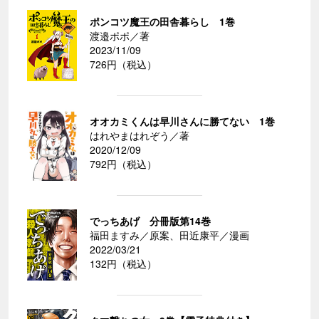
ポンコツ魔王の田舎暮らし 1巻
渡邉ポポ／著
2023/11/09
726円（税込）
オオカミくんは早川さんに勝てない 1巻
はれやまはれぞう／著
2020/12/09
792円（税込）
でっちあげ 分冊版第14巻
福田ますみ／原案、田近康平／漫画
2022/03/21
132円（税込）