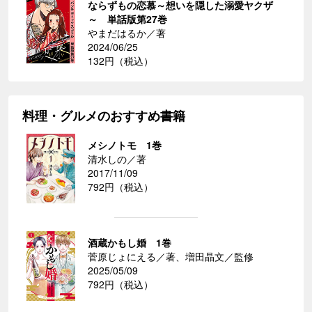
ならずもの恋慕～想いを隠した溺愛ヤクザ
～ 単話版第27巻
やまだはるか／著
2024/06/25
132円（税込）
料理・グルメのおすすめ書籍
メシノトモ 1巻
清水しの／著
2017/11/09
792円（税込）
酒蔵かもし婚 1巻
菅原じょにえる／著、増田晶文／監修
2025/05/09
792円（税込）