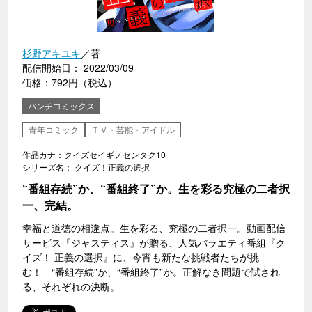
杉野アキユキ
／著
配信開始日： 2022/03/09
価格：792円（税込）
バンチコミックス
青年コミック
ＴＶ・芸能・アイドル
作品カナ：クイズセイギノセンタク10
シリーズ名： クイズ！正義の選択
“番組存続”か、“番組終了”か。生を彩る究極の二者択
一、完結。
幸福と道徳の相違点。生を彩る、究極の二者択一。動画配信
サービス『ジャスティス』が贈る、人気バラエティ番組『ク
イズ！ 正義の選択』に、今宵も新たな挑戦者たちが挑
む！ “番組存続”か、“番組終了”か。正解なき問題で試され
る、それぞれの決断。