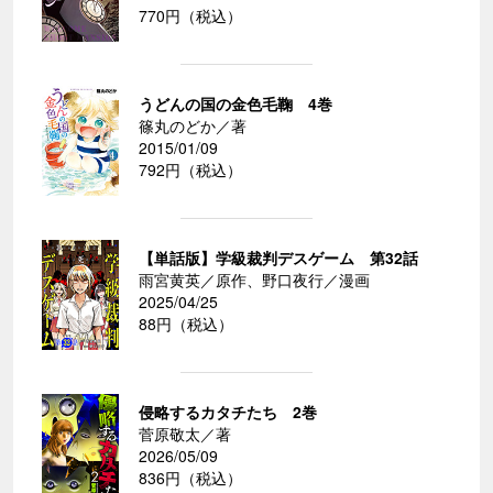
770円（税込）
うどんの国の金色毛鞠 4巻
篠丸のどか／著
2015/01/09
792円（税込）
【単話版】学級裁判デスゲーム 第32話
雨宮黄英／原作、野口夜行／漫画
2025/04/25
88円（税込）
侵略するカタチたち 2巻
菅原敬太／著
2026/05/09
836円（税込）