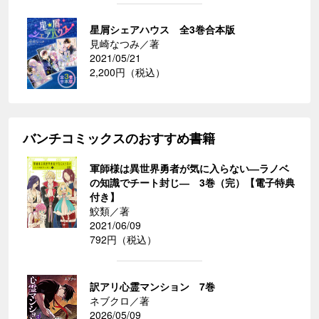
星屑シェアハウス 全3巻合本版
見崎なつみ／著
2021/05/21
2,200円（税込）
バンチコミックスのおすすめ書籍
軍師様は異世界勇者が気に入らない―ラノベ
の知識でチート封じ― 3巻（完）【電子特典
付き】
鮫類／著
2021/06/09
792円（税込）
訳アリ心霊マンション 7巻
ネブクロ／著
2026/05/09