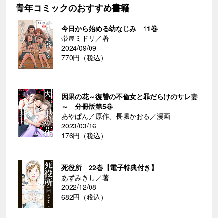
青年コミックのおすすめ書籍
今日から始める幼なじみ 11巻
帯屋ミドリ／著
2024/09/09
770円（税込）
因果の花～復讐の不倫女と罪だらけのサレ妻
～ 分冊版第5巻
あやぱん／原作、長堀かおる／漫画
2023/03/16
176円（税込）
死役所 22巻【電子特典付き】
あずみきし／著
2022/12/08
682円（税込）