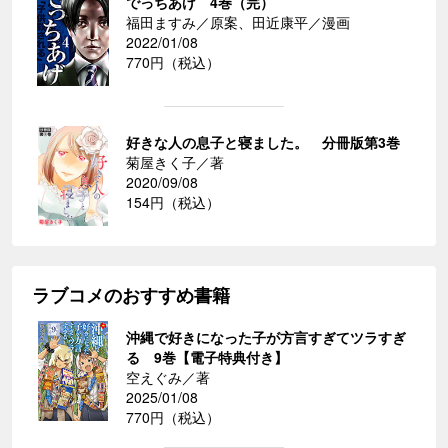
でっちあげ 4巻（完）
福田ますみ／原案、田近康平／漫画
2022/01/08
770円（税込）
好きな人の息子と寝ました。 分冊版第3巻
菊屋きく子／著
2020/09/08
154円（税込）
ラブコメのおすすめ書籍
沖縄で好きになった子が方言すぎてツラすぎ
る 9巻【電子特典付き】
空えぐみ／著
2025/01/08
770円（税込）