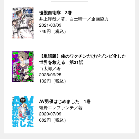
怪獣自衛隊 3巻
井上淳哉／著、白土晴一／企画協力
2021/03/09
748円（税込）
【単話版】俺のワクチンだけがゾンビ化した
世界を救える 第21話
ゴ太郎／著
2025/06/25
132円（税込）
AV男優はじめました 1巻
蛙野エレファンテ／著
2020/07/09
682円（税込）