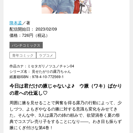
降本孟
／著
配信開始日： 2023/02/09
価格：726円（税込）
バンチコミックス
青年コミック
ラブコメ
作品カナ：ミセタガリノツユノチャン04
シリーズ名： 見せたがりの露乃ちゃん
紙書籍ISBN：978-4-10-772569-1
今日は君だけの腋じゃないよ♪ ウ腋（ワキ）ばかり
の君への仕返し♡
周囲に腋を見せることで興奮を得る露乃の行動によって、少
しづつ、よもぎやなるの腋に対する意識も変化をみせてき
た。そんな中、3人は露乃の姉の頼みで、欲望渦巻く夏の祭
典でコスプレ売り子をすることになり――。わき目も振らず
腋にくぎ付けな第4巻！