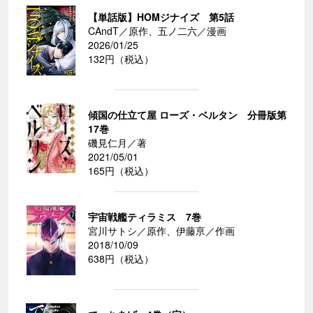
【単話版】HOMジナイズ 第5話
CAndT／原作、五ノ二六／漫画
2026/01/25
132円（税込）
傾国の仕立て屋 ローズ・ベルタン 分冊版第
17巻
磯見仁月／著
2021/05/01
165円（税込）
宇宙戦艦ティラミス 7巻
宮川サトシ／原作、伊藤亰／作画
2018/10/09
638円（税込）