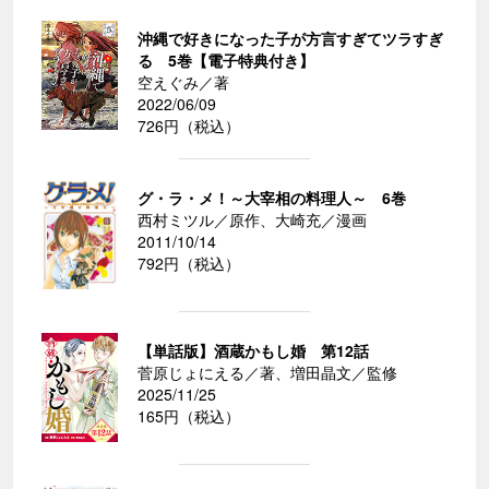
沖縄で好きになった子が方言すぎてツラすぎ
る 5巻【電子特典付き】
空えぐみ／著
2022/06/09
726円（税込）
グ・ラ・メ！～大宰相の料理人～ 6巻
西村ミツル／原作、大崎充／漫画
2011/10/14
792円（税込）
【単話版】酒蔵かもし婚 第12話
菅原じょにえる／著、増田晶文／監修
2025/11/25
165円（税込）