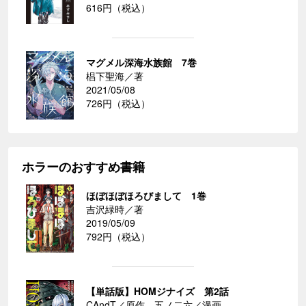
616円（税込）
マグメル深海水族館 7巻
椙下聖海／著
2021/05/08
726円（税込）
ホラーのおすすめ書籍
ほぼほぼほろびまして 1巻
吉沢緑時／著
2019/05/09
792円（税込）
【単話版】HOMジナイズ 第2話
CAndT／原作、五ノ二六／漫画