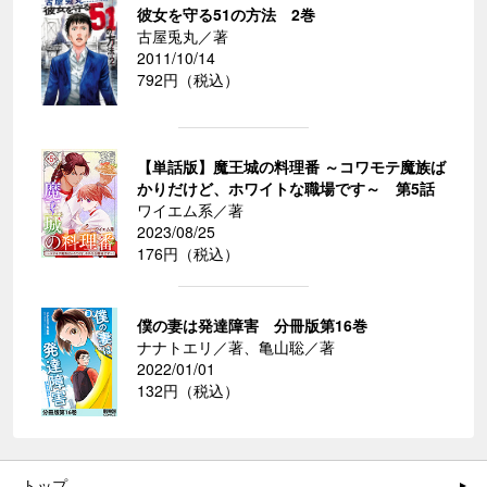
彼女を守る51の方法 2巻
古屋兎丸／著
2011/10/14
792円（税込）
【単話版】魔王城の料理番 ～コワモテ魔族ば
かりだけど、ホワイトな職場です～ 第5話
ワイエム系／著
2023/08/25
176円（税込）
僕の妻は発達障害 分冊版第16巻
ナナトエリ／著、亀山聡／著
2022/01/01
132円（税込）
トップ