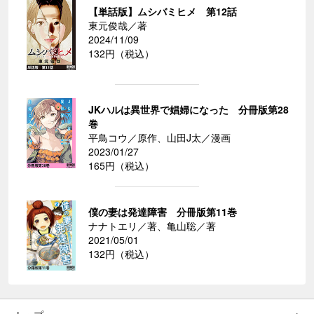
【単話版】ムシバミヒメ 第12話
東元俊哉／著
2024/11/09
132円（税込）
JKハルは異世界で娼婦になった 分冊版第28
巻
平鳥コウ／原作、山田J太／漫画
2023/01/27
165円（税込）
僕の妻は発達障害 分冊版第11巻
ナナトエリ／著、亀山聡／著
2021/05/01
132円（税込）