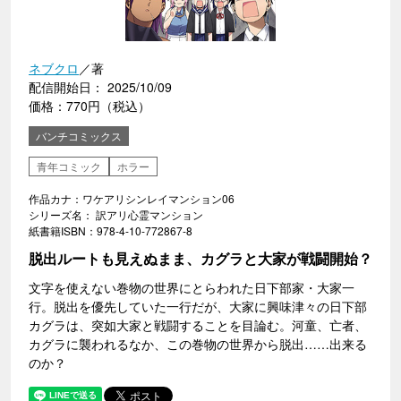
ネブクロ
／著
配信開始日： 2025/10/09
価格：770円（税込）
バンチコミックス
青年コミック
ホラー
作品カナ：ワケアリシンレイマンション06
シリーズ名： 訳アリ心霊マンション
紙書籍ISBN：978-4-10-772867-8
脱出ルートも見えぬまま、カグラと大家が戦闘開始？
文字を使えない巻物の世界にとらわれた日下部家・大家一
行。脱出を優先していた一行だが、大家に興味津々の日下部
カグラは、突如大家と戦闘することを目論む。河童、亡者、
カグラに襲われるなか、この巻物の世界から脱出……出来る
のか？