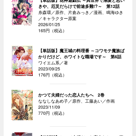
【単話版】花神遊戯伝 ～異世界で溺愛と思い
きや、厄災だらけで前途多難!?～ 第12話
糸森環／原作、片倉みっき／漫画、鳴海ゆき
／キャラクター原案
2026/01/25
165円（税込）
【単話版】魔王城の料理番 ～コワモテ魔族ば
かりだけど、ホワイトな職場です～ 第6話
ワイエム系／著
2023/09/25
176円（税込）
かつて夫婦だった恋人たちへ 2巻
ななしなあめ子／原作、工藤あい／作画
2023/11/09
770円（税込）