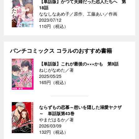
【単話版】かつて夫婦だった恋人たちへ 第
18話
ななしなあめ子／原作、工藤あい／作画
2023/07/12
110円（税込）
バンチコミックス コラルのおすすめ書籍
【単話版】これが最後の×××かも 第9話
ねじがなめた／著
2025/05/25
165円（税込）
ならずもの恋慕～想いを隠した溺愛ヤクザ
～ 単話版第43巻
やまだはるか／著
2026/03/09
132円（税込）