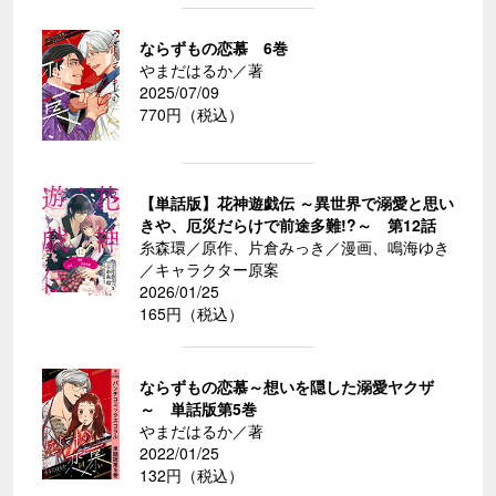
ならずもの恋慕 6巻
やまだはるか／著
2025/07/09
770円（税込）
【単話版】花神遊戯伝 ～異世界で溺愛と思い
きや、厄災だらけで前途多難!?～ 第12話
糸森環／原作、片倉みっき／漫画、鳴海ゆき
／キャラクター原案
2026/01/25
165円（税込）
ならずもの恋慕～想いを隠した溺愛ヤクザ
～ 単話版第5巻
やまだはるか／著
2022/01/25
132円（税込）