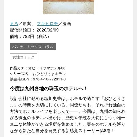
まろ
／原案、
マキヒロチ
／漫画
配信開始日： 2026/02/09
価格：792円（税込）
バンチコミックス コラル
女性コミック
作品カナ：オヒトリサマホテル08
シリーズ名： おひとりさまホテル
紙書籍ISBN：978-4-10-772911-8
今度は九州各地の珠玉のホテルへ！
設計会社に勤める塩川史香は、ホテルで過ごす「おひとりさ
ま」の時間を大切にしている。同僚たちも、それぞれ独自の
方法でホテルライフを楽しんで――。今回は、九州の知られ
ざる珠玉のホテルへ出かけ、歴史や伝統を大切にしつつ唯一
無二な体験ができる場所を集めました。実在のホテルを巡り
ながら新たな自分を発見する新感覚ストーリー第8巻！