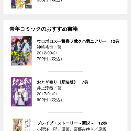
青年コミックのおすすめ書籍
ウロボロス―警察ヲ裁クハ我ニアリ― 12巻
神崎裕也／著
2012/09/21
792円（税込）
おとぎ奉り《新装版》 7巻
井上淳哉／著
2017/01/21
902円（税込）
ブレイブ・ストーリー～新説～ 12巻
小野洋一郎／漫画、宮部みゆき／原案