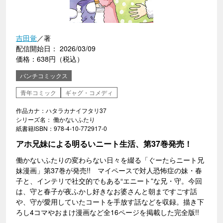
吉田覚
／著
配信開始日： 2026/03/09
価格：638円（税込）
バンチコミックス
青年コミック
ギャグ・コメディ
作品カナ：ハタラカナイフタリ37
シリーズ名： 働かないふたり
紙書籍ISBN：978-4-10-772917-0
アホ兄妹による明るいニート生活、第37巻発売！
働かないふたりの変わらない日々を綴る「ぐーたらニート兄
妹漫画」第37巻が発売!! マイペースで対人恐怖症の妹・春
子と、インテリで社交的でもある“エニート”な兄・守。今回
は、守と春子が夜ふかし好きなお婆さんと朝まですごす話
や、守が愛用していたコートを手放す話などを収録。描き下
ろし4コマやおまけ漫画など全16ページを掲載した完全版!!