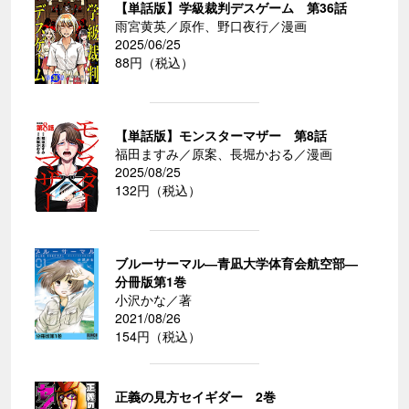
【単話版】学級裁判デスゲーム 第36話
雨宮黄英／原作、野口夜行／漫画
2025/06/25
88円（税込）
【単話版】モンスターマザー 第8話
福田ますみ／原案、長堀かおる／漫画
2025/08/25
132円（税込）
ブルーサーマル―青凪大学体育会航空部―
分冊版第1巻
小沢かな／著
2021/08/26
154円（税込）
正義の見方セイギダー 2巻