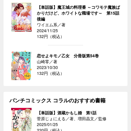
【単話版】魔王城の料理番 ～コワモテ魔族ば
かりだけど、ホワイトな職場です～ 第15話
後編
ワイエム系／著
2024/11/25
132円（税込）
恋せよキモノ乙女 分冊版第54巻
山崎零／著
2023/10/30
132円（税込）
バンチコミックス コラルのおすすめ書籍
【単話版】酒蔵かもし婚 第1話
菅原じょにえる／著、増田晶文／監修
2025/01/25
220円（税込）