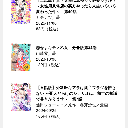
【単話版】真・女性に風俗って必要ですか？
～女性用風俗店の裏方やったら人生いろいろ
変わった件～ 第40話
ヤチナツ／著
2025/11/08
88円（税込）
恋せよキモノ乙女 分冊版第34巻
山崎零／著
2023/10/30
132円（税込）
【単話版】外科医キアラは死亡フラグを許さ
ない ～死人だらけのシナリオは、前世の知識
で書きかえます～ 第7話
焦田シューマイ／原作、冬芽沙也／漫画
2024/09/25
165円（税込）