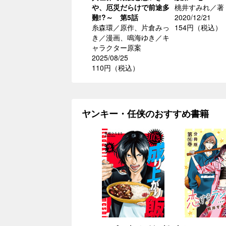
や、厄災だらけで前途多
桃井すみれ／著
難!?～ 第5話
2020/12/21
糸森環／原作、片倉みっ
154円（税込）
き／漫画、鳴海ゆき／キ
ャラクター原案
2025/08/25
110円（税込）
ヤンキー・任侠のおすすめ書籍