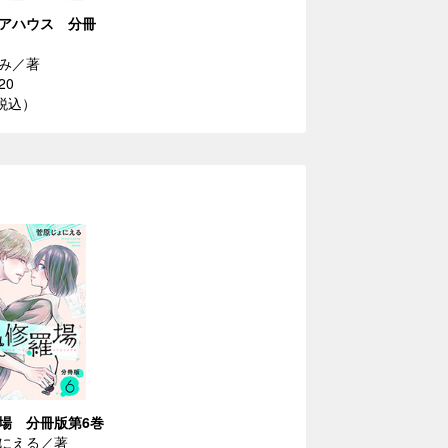
アハウス 分冊
み／著
20
（税込）
場 分冊版第6巻
にえる／著