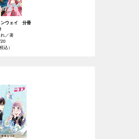
ランウェイ 分冊
巻
みれ／著
/20
（税込）