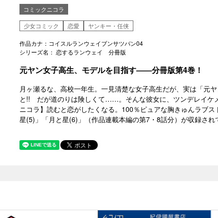
コミックニコラ
少女コミック
恋愛
ヤンキー・任侠
作品カナ：コイスルランウェイブンサツバン04
シリーズ名： 恋するランウェイ 分冊版
元ヤン女子高生、モデルを目指す――分冊版第4巻！
月ヶ瀬るな、高校一年生。一見清楚な女子高生だが、実は「元ヤ
と!! だが道のりは険しくて……。そんな彼女に、ツンデレイケ
ニコラ】読むと恋がしたくなる。100％ピュアな胸きゅんラブス
星(5)」「月と星(6)」（作品連載本編の第7・8話分）が収録さ