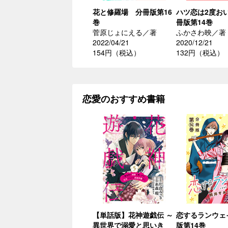
花と修羅場 分冊版第16
ハツ恋は2度お
巻
冊版第14巻
菅原じょにえる／著
ふかさわ映／著
2022/04/21
2020/12/21
154円（税込）
132円（税込）
恋愛のおすすめ書籍
【単話版】花神遊戯伝 ～
恋するランウェ
異世界で溺愛と思いき
版第14巻