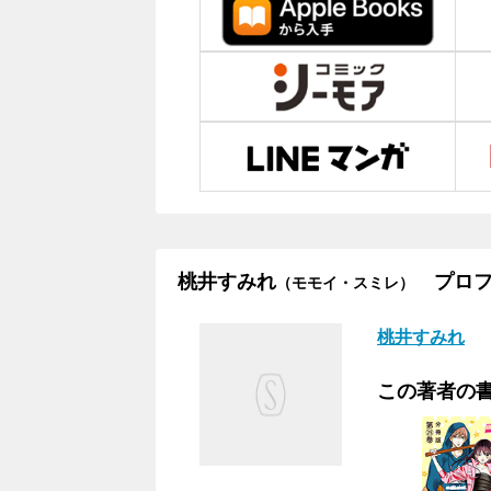
桃井すみれ
プロフ
（モモイ・スミレ）
桃井すみれ
この著者の