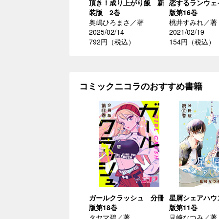
頂き！成り上がり飯 新
恋するランウェ
装版 2巻
版第16巻
奥嶋ひろまさ／著
桃井すみれ／著
2025/02/14
2021/02/19
792円（税込）
154円（税込）
コミックニコラのおすすめ書籍
ガールクラッシュ 分冊
星屑シェアハウ
版第18巻
版第11巻
タヤマ碧／著
見崎なつみ／著