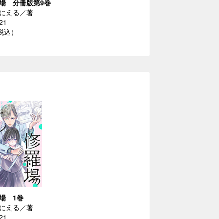
場 分冊版第9巻
にえる／著
21
（税込）
場 1巻
にえる／著
21