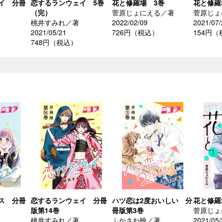
イ 分冊
恋するランウェイ 5巻
花と修羅場 3巻
花と修羅
（完）
菅原じょにえる／著
菅原じょ
桃井すみれ／著
2022/02/09
2021/07/
2021/05/21
726円（税込）
154円
748円（税込）
ス 分冊
恋するランウェイ 分冊
ハツ恋は2度おいしい 分
花と修羅
版第14巻
冊版第3巻
菅原じょ
桃井すみれ／著
ふかさわ映／著
2021/05/