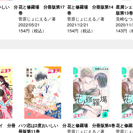
いしい 分
花と修羅場 分冊版第17
花と修羅場 分冊版第14
星屑シェ
巻
巻
版第13巻
菅原じょにえる／著
菅原じょにえる／著
見崎なつ
2022/05/21
2021/12/21
2020/11/
154円（税込）
154円（税込）
143円
イ 分冊
ハツ恋は2度おいしい 分
花と修羅場 分冊版第4巻
花と修羅
冊版第11巻
菅原じょにえる／著
菅原じょ