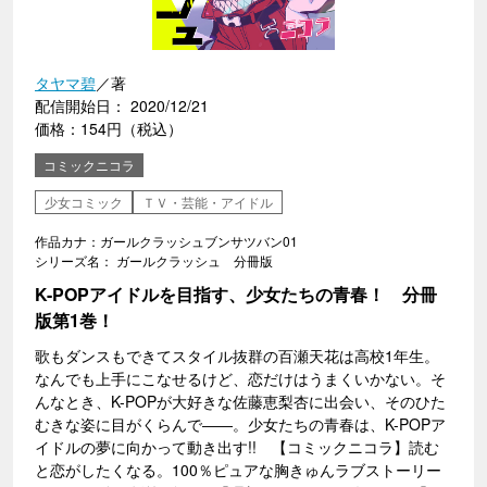
タヤマ碧
／著
配信開始日： 2020/12/21
価格：154円（税込）
コミックニコラ
少女コミック
ＴＶ・芸能・アイドル
作品カナ：ガールクラッシュブンサツバン01
シリーズ名： ガールクラッシュ 分冊版
K-POPアイドルを目指す、少女たちの青春！ 分冊
版第1巻！
歌もダンスもできてスタイル抜群の百瀬天花は高校1年生。
なんでも上手にこなせるけど、恋だけはうまくいかない。そ
んなとき、K-POPが大好きな佐藤恵梨杏に出会い、そのひた
むきな姿に目がくらんで――。少女たちの青春は、K-POPア
イドルの夢に向かって動き出す!! 【コミックニコラ】読む
と恋がしたくなる。100％ピュアな胸きゅんラブストーリー