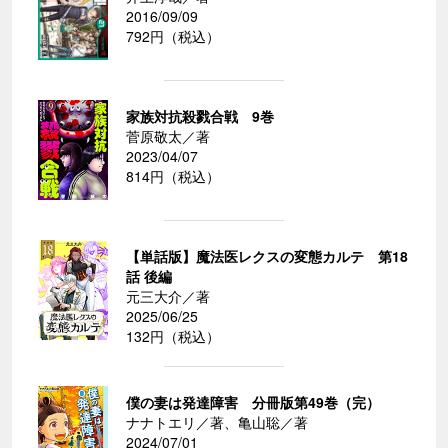
2016/09/09
792円（税込）
家族対抗殺戮合戦 9巻
菅原敬太／著
2023/04/07
814円（税込）
【単話版】魔法医レクスの変態カルテ 第18
話 後編
元三大介／著
2025/06/25
132円（税込）
僕の妻は発達障害 分冊版第49巻（完）
ナナトエリ／著、亀山聡／著
2024/07/01