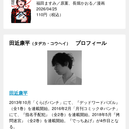
福田ますみ／原案、長堀かおる／漫画
2026/04/25
110円（税込）
田近康平
プロフィール
（タヂカ・コウヘイ）
田近康平
2013年10月「くらげバンチ」にて、『デッドワードパズル』
（全1巻）を連載開始。2016年2月「月刊コミック＠バンチ」
にて、『指名手配犯』（全2巻）を連載開始。2018年5月『拷
問迷宮』（全2巻）を連載開始。『でっちあげ』が4作目とな
る。