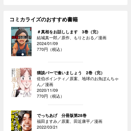
コミカライズのおすすめ書籍
＃真相をお話しします 3巻（完）
結城真一郎／原作、もりとおる／漫画
2024/01/09
770円（税込）
猥談バーで逢いましょう 2巻（完）
佐伯ポインティ／原案、地球のお魚ぽんちゃ
ん／漫画
2020/11/09
770円（税込）
でっちあげ 分冊版第28巻
福田ますみ／原案、田近康平／漫画
2022/03/21