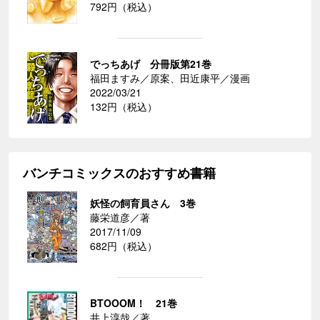
792円（税込）
でっちあげ 分冊版第21巻
福田ますみ／原案、田近康平／漫画
2022/03/21
132円（税込）
バンチコミックスのおすすめ書籍
妖怪の飼育員さん 3巻
藤栄道彦／著
2017/11/09
682円（税込）
BTOOOM！ 21巻
井上淳哉／著