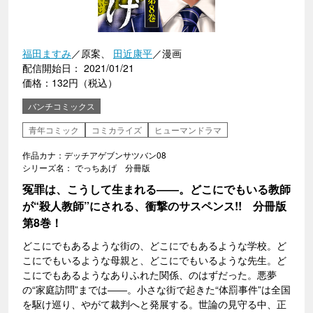
福田ますみ
／原案、
田近康平
／漫画
配信開始日： 2021/01/21
価格：132円（税込）
バンチコミックス
青年コミック
コミカライズ
ヒューマンドラマ
作品カナ：デッチアゲブンサツバン08
シリーズ名： でっちあげ 分冊版
冤罪は、こうして生まれる――。どこにでもいる教師
が“殺人教師”にされる、衝撃のサスペンス!! 分冊版
第8巻！
どこにでもあるような街の、どこにでもあるような学校。ど
こにでもいるような母親と、どこにでもいるような先生。ど
こにでもあるようなありふれた関係、のはずだった。悪夢
の“家庭訪問”までは――。小さな街で起きた“体罰事件”は全国
を駆け巡り、やがて裁判へと発展する。世論の見守る中、正