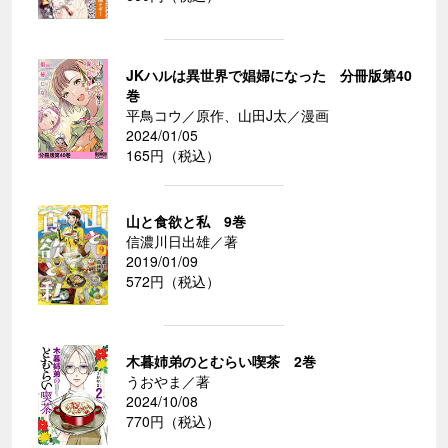
JKハルは異世界で娼婦になった 分冊版第40
巻
平鳥コウ／原作、山田J太／漫画
2024/01/05
165円（税込）
山と食欲と私 9巻
信濃川日出雄／著
2019/01/09
572円（税込）
木暮姉弟のとむらい喫茶 2巻
うおやま／著
2024/10/08
770円（税込）