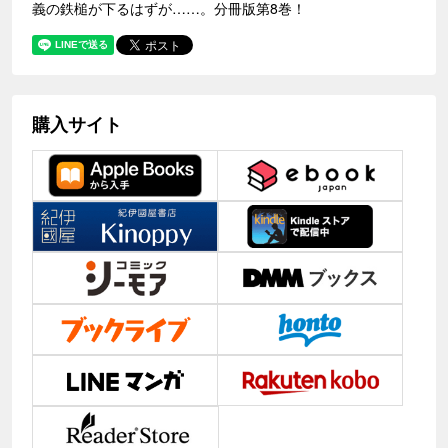
義の鉄槌が下るはずが……。分冊版第8巻！
購入サイト