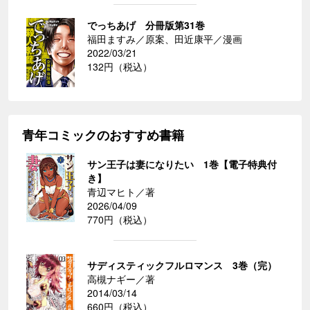
でっちあげ 分冊版第31巻
福田ますみ／原案、田近康平／漫画
2022/03/21
132円（税込）
青年コミックのおすすめ書籍
サン王子は妻になりたい 1巻【電子特典付
き】
青辺マヒト／著
2026/04/09
770円（税込）
サディスティックフルロマンス 3巻（完）
高槻ナギー／著
2014/03/14
660円（税込）