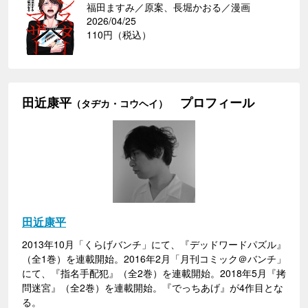
福田ますみ／原案、長堀かおる／漫画
2026/04/25
110円（税込）
田近康平
プロフィール
（タヂカ・コウヘイ）
田近康平
2013年10月「くらげバンチ」にて、『デッドワードパズル』
（全1巻）を連載開始。2016年2月「月刊コミック＠バンチ」
にて、『指名手配犯』（全2巻）を連載開始。2018年5月『拷
問迷宮』（全2巻）を連載開始。『でっちあげ』が4作目とな
る。