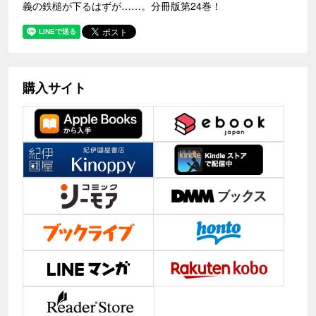
義の鉄槌が下るはずが……。分冊版第24巻！
購入サイト