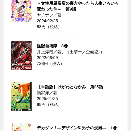
～女性用風俗店の裏方やったら人生いろいろ
変わった件～ 第9話
ヤチナツ／著
2024/02/25
88円（税込）
怪獣自衛隊 8巻
井上淳哉／著、白土晴一／企画協力
2022/06/09
726円（税込）
【単話版】けがわとなかみ 第25話
類家海／著
2025/01/25
88円（税込）
デカダン！―デザイン科男子の受難― 1巻