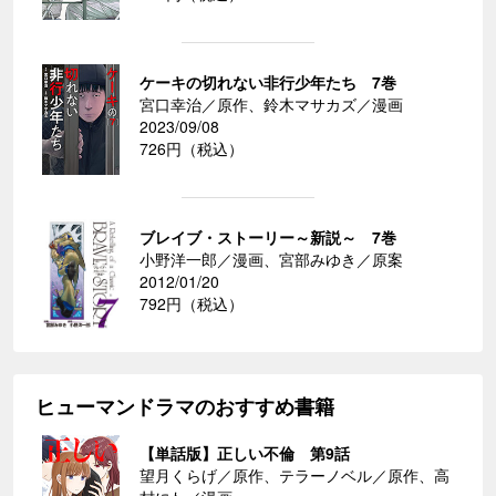
ケーキの切れない非行少年たち 7巻
宮口幸治／原作、鈴木マサカズ／漫画
2023/09/08
726円（税込）
ブレイブ・ストーリー～新説～ 7巻
小野洋一郎／漫画、宮部みゆき／原案
2012/01/20
792円（税込）
ヒューマンドラマのおすすめ書籍
【単話版】正しい不倫 第9話
望月くらげ／原作、テラーノベル／原作、高