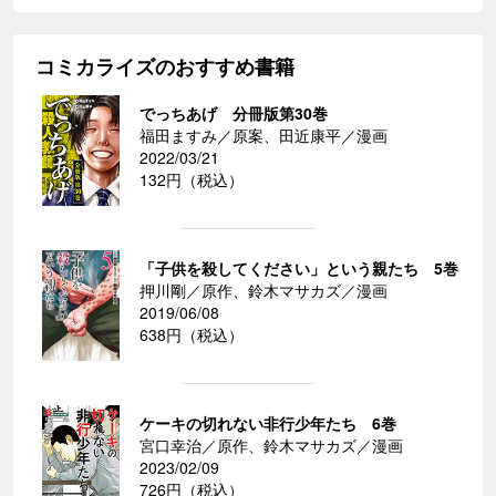
コミカライズのおすすめ書籍
でっちあげ 分冊版第30巻
福田ますみ／原案、田近康平／漫画
2022/03/21
132円（税込）
「子供を殺してください」という親たち 5巻
押川剛／原作、鈴木マサカズ／漫画
2019/06/08
638円（税込）
ケーキの切れない非行少年たち 6巻
宮口幸治／原作、鈴木マサカズ／漫画
2023/02/09
726円（税込）