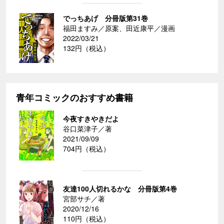
でっちあげ 分冊版第31巻
福田ますみ／原案、田近康平／漫画
2022/03/21
132円（税込）
青年コミックのおすすめ書籍
今夜すきやきだよ
谷口菜津子／著
2021/09/09
704円（税込）
友達100人切れるかな 分冊版第4巻
宮部サチ／著
2020/12/16
110円（税込）