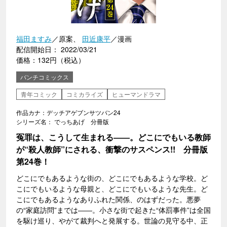
福田ますみ
／原案、
田近康平
／漫画
配信開始日： 2022/03/21
価格：132円（税込）
バンチコミックス
青年コミック
コミカライズ
ヒューマンドラマ
作品カナ：デッチアゲブンサツバン24
シリーズ名： でっちあげ 分冊版
冤罪は、こうして生まれる――。どこにでもいる教師
が“殺人教師”にされる、衝撃のサスペンス!! 分冊版
第24巻！
どこにでもあるような街の、どこにでもあるような学校。ど
こにでもいるような母親と、どこにでもいるような先生。ど
こにでもあるようなありふれた関係、のはずだった。悪夢
の“家庭訪問”までは――。小さな街で起きた“体罰事件”は全国
を駆け巡り、やがて裁判へと発展する。世論の見守る中、正