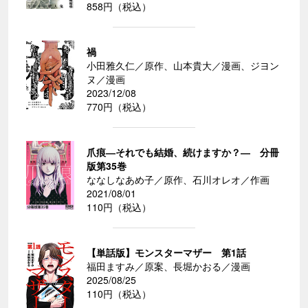
858円（税込）
禍
小田雅久仁／原作、山本貴大／漫画、ジヨン
ヌ／漫画
2023/12/08
770円（税込）
爪痕―それでも結婚、続けますか？― 分冊
版第35巻
ななしなあめ子／原作、石川オレオ／作画
2021/08/01
110円（税込）
【単話版】モンスターマザー 第1話
福田ますみ／原案、長堀かおる／漫画
2025/08/25
110円（税込）