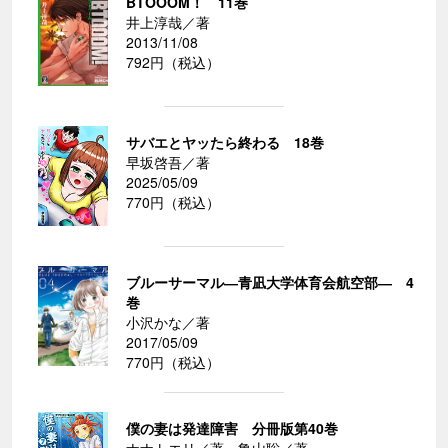
BTOOOM！ 11巻
井上淳哉／著
2013/11/08
792円（税込）
サバエとヤッたら終わる 18巻
早坂啓吾／著
2025/05/09
770円（税込）
ブルーサーマル―青凪大学体育会航空部― 4
巻
小沢かな／著
2017/05/09
770円（税込）
僕の妻は発達障害 分冊版第40巻
ナナトエリ／著、亀山聡／著