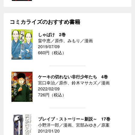
コミカライズのおすすめ書籍
しゃばけ 2巻
畠中恵／原作、みもり／漫画
2019/07/09
660円（税込）
ケーキの切れない非行少年たち 4巻
宮口幸治／原作、鈴木マサカズ／漫画
2022/02/09
726円（税込）
ブレイブ・ストーリー～新説～ 17巻
小野洋一郎／漫画、宮部みゆき／原案
2012/01/20