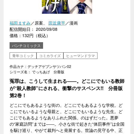
福田ますみ
／原案、
田近康平
／漫画
配信開始日： 2020/09/08
価格：132円（税込）
バンチコミックス
青年コミック
コミカライズ
ヒューマンドラマ
作品カナ：デッチアゲブンサツバン02
シリーズ名： でっちあげ 分冊版
冤罪は、こうして生まれる――。どこにでもいる教師
が“殺人教師”にされる、衝撃のサスペンス!! 分冊版
第2巻！
どこにでもあるような街の、どこにでもあるような学校。ど
こにでもいるような母親と、どこにでもいるような先生。ど
こにでもあるようなありふれた関係、のはずだった。悪夢
の“家庭訪問”までは――。小さな街で起きた“体罰事件”は全国
を駆け巡り、やがて裁判へと発展する。世論の見守る中、正