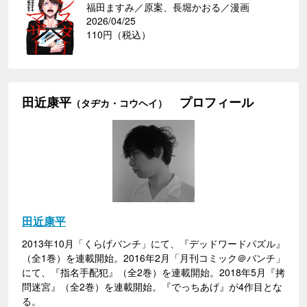
福田ますみ／原案、長堀かおる／漫画
2026/04/25
110円（税込）
田近康平
プロフィール
（タヂカ・コウヘイ）
田近康平
2013年10月「くらげバンチ」にて、『デッドワードパズル』
（全1巻）を連載開始。2016年2月「月刊コミック＠バンチ」
にて、『指名手配犯』（全2巻）を連載開始。2018年5月『拷
問迷宮』（全2巻）を連載開始。『でっちあげ』が4作目とな
る。