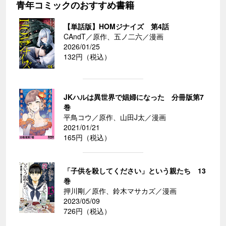
青年コミックのおすすめ書籍
【単話版】HOMジナイズ 第4話
CAndT／原作、五ノ二六／漫画
2026/01/25
132円（税込）
JKハルは異世界で娼婦になった 分冊版第7
巻
平鳥コウ／原作、山田J太／漫画
2021/01/21
165円（税込）
「子供を殺してください」という親たち 13
巻
押川剛／原作、鈴木マサカズ／漫画
2023/05/09
726円（税込）