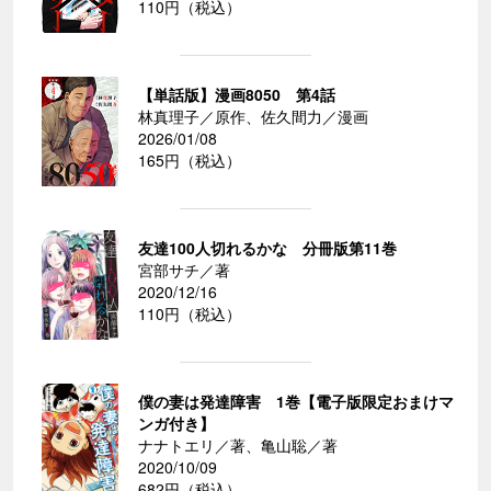
110円（税込）
【単話版】漫画8050 第4話
林真理子／原作、佐久間力／漫画
2026/01/08
165円（税込）
友達100人切れるかな 分冊版第11巻
宮部サチ／著
2020/12/16
110円（税込）
僕の妻は発達障害 1巻【電子版限定おまけマ
ンガ付き】
ナナトエリ／著、亀山聡／著
2020/10/09
682円（税込）