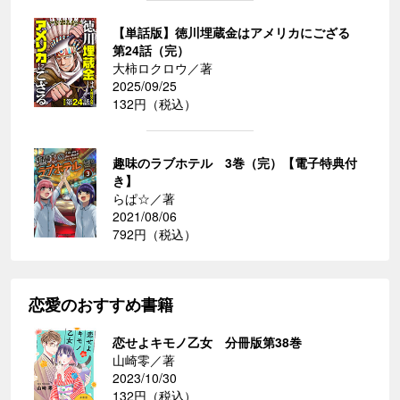
【単話版】徳川埋蔵金はアメリカにござる
第24話（完）
大柿ロクロウ／著
2025/09/25
132円（税込）
趣味のラブホテル 3巻（完）【電子特典付
き】
らぱ☆／著
2021/08/06
792円（税込）
恋愛のおすすめ書籍
恋せよキモノ乙女 分冊版第38巻
山崎零／著
2023/10/30
132円（税込）