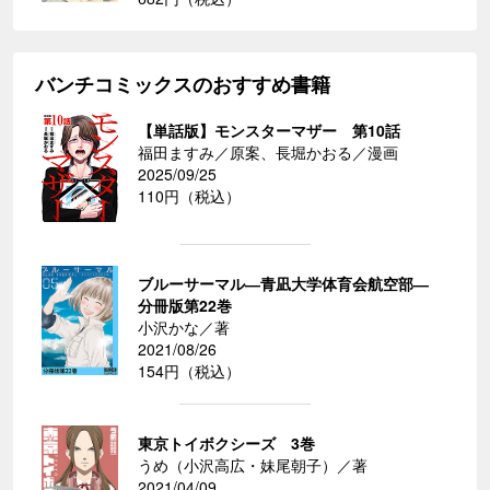
バンチコミックスのおすすめ書籍
【単話版】モンスターマザー 第10話
福田ますみ／原案、長堀かおる／漫画
2025/09/25
110円（税込）
ブルーサーマル―青凪大学体育会航空部―
分冊版第22巻
小沢かな／著
2021/08/26
154円（税込）
東京トイボクシーズ 3巻
うめ（小沢高広・妹尾朝子）／著
2021/04/09