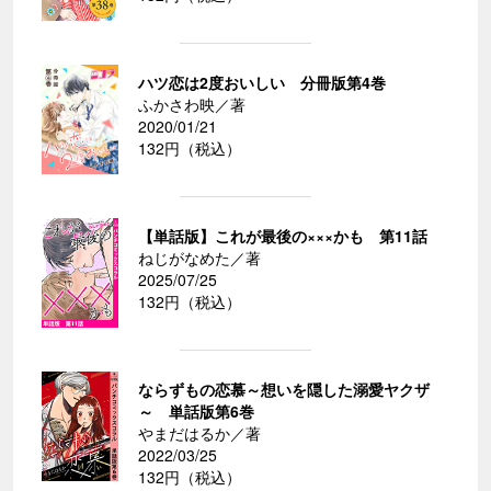
ハツ恋は2度おいしい 分冊版第4巻
ふかさわ映／著
2020/01/21
132円（税込）
【単話版】これが最後の×××かも 第11話
ねじがなめた／著
2025/07/25
132円（税込）
ならずもの恋慕～想いを隠した溺愛ヤクザ
～ 単話版第6巻
やまだはるか／著
2022/03/25
132円（税込）