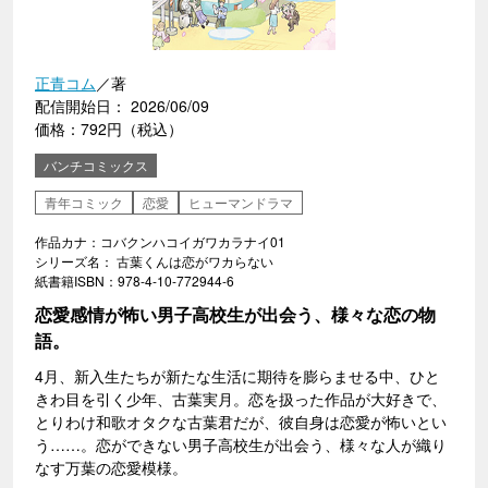
正青コム
／著
配信開始日： 2026/06/09
価格：792円（税込）
バンチコミックス
青年コミック
恋愛
ヒューマンドラマ
作品カナ：コバクンハコイガワカラナイ01
シリーズ名： 古葉くんは恋がワカらない
紙書籍ISBN：978-4-10-772944-6
恋愛感情が怖い男子高校生が出会う、様々な恋の物
語。
4月、新入生たちが新たな生活に期待を膨らませる中、ひと
きわ目を引く少年、古葉実月。恋を扱った作品が大好きで、
とりわけ和歌オタクな古葉君だが、彼自身は恋愛が怖いとい
う……。恋ができない男子高校生が出会う、様々な人が織り
なす万葉の恋愛模様。