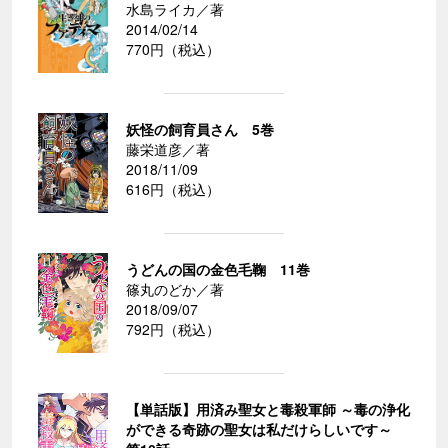
水島ライカ／著
2014/02/14
770円（税込）
妖怪の飼育員さん 5巻
藤栄道彦／著
2018/11/09
616円（税込）
うどんの国の金色毛鞠 11巻
篠丸のどか／著
2018/09/07
792円（税込）
【単話版】用済み聖女と毒殺軍師 ～毒の浄化
ができる奇跡の聖女は私だけらしいです～