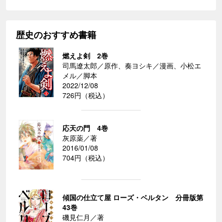
歴史のおすすめ書籍
燃えよ剣 2巻
司馬遼太郎／原作、奏ヨシキ／漫画、小松エ
メル／脚本
2022/12/08
726円（税込）
応天の門 4巻
灰原薬／著
2016/01/08
704円（税込）
傾国の仕立て屋 ローズ・ベルタン 分冊版第
43巻
磯見仁月／著