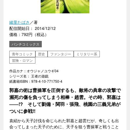
緒里たばさ
／著
配信開始日： 2014/12/12
価格：792円（税込）
バンチコミックス
青年コミック
歴史
ファンタジー
ミリタリー系
冒険・ロマン
作品カナ：オウジャノユウギ04
シリーズ名： 王者の遊戯
紙書籍ISBN：978-4-10-771750-4
郭嘉の術は曹操軍を圧倒するも、敵将の典韋の攻撃で
瀕死の傷を負ってしまう相棒・趙雲。その時、郭嘉は
――!? そして劉備・関羽・張飛、桃園の三義兄弟が
ついに参戦!!
袁紹から天子討伐を命じられた郭嘉と趙雲だが、奇しくも出
会ってしまった天子のために、天子を狙う曹操軍と戦うこと