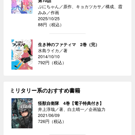
第10話
ぷにちゃん／原作、キョカツカサ／構成、霞
みみ／作画
2025/10/25
88円（税込）
生き神のファティマ 2巻（完）
水島ライカ／著
2014/10/10
792円（税込）
ミリタリー系のおすすめ書籍
怪獣自衛隊 4巻【電子特典付き】
井上淳哉／著、白土晴一／企画協力
2021/06/09
726円（税込）