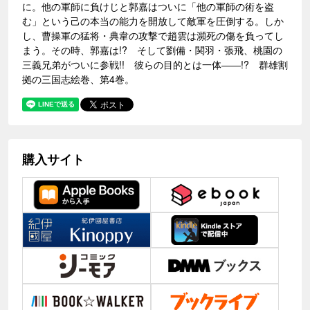
に。他の軍師に負けじと郭嘉はついに「他の軍師の術を盗
む」という己の本当の能力を開放して敵軍を圧倒する。しか
し、曹操軍の猛将・典韋の攻撃で趙雲は瀕死の傷を負ってし
まう。その時、郭嘉は!? そして劉備・関羽・張飛、桃園の
三義兄弟がついに参戦!! 彼らの目的とは一体――!? 群雄割
拠の三国志絵巻、第4巻。
購入サイト