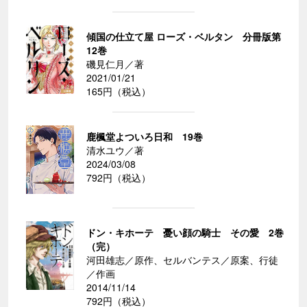
傾国の仕立て屋 ローズ・ベルタン 分冊版第
12巻
磯見仁月／著
2021/01/21
165円（税込）
鹿楓堂よついろ日和 19巻
清水ユウ／著
2024/03/08
792円（税込）
ドン・キホーテ 憂い顔の騎士 その愛 2巻
（完）
河田雄志／原作、セルバンテス／原案、行徒
／作画
2014/11/14
792円（税込）