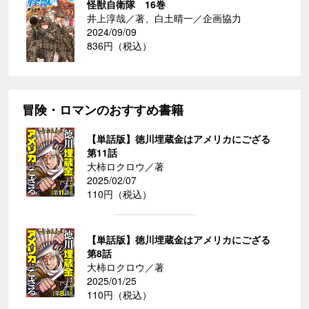
怪獣自衛隊 16巻
井上淳哉／著、白土晴一／企画協力
2024/09/09
836円（税込）
冒険・ロマンのおすすめ書籍
【単話版】徳川埋蔵金はアメリカにござる
第11話
大柿ロクロウ／著
2025/02/07
110円（税込）
【単話版】徳川埋蔵金はアメリカにござる
第8話
大柿ロクロウ／著
2025/01/25
110円（税込）