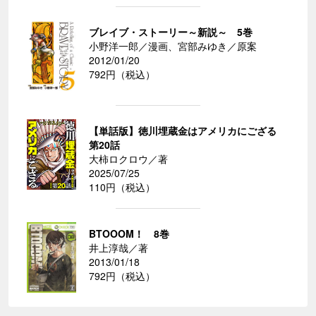
ブレイブ・ストーリー～新説～ 5巻
小野洋一郎／漫画、宮部みゆき／原案
2012/01/20
792円（税込）
【単話版】徳川埋蔵金はアメリカにござる
第20話
大柿ロクロウ／著
2025/07/25
110円（税込）
BTOOOM！ 8巻
井上淳哉／著
2013/01/18
792円（税込）