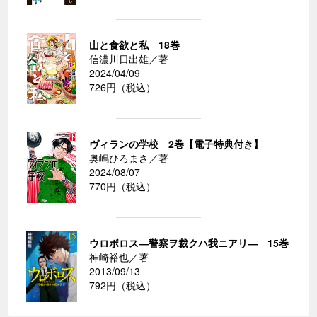
山と食欲と私 18巻
信濃川日出雄／著
2024/04/09
726円（税込）
ヴィランの学校 2巻【電子特典付き】
奥嶋ひろまさ／著
2024/08/07
770円（税込）
ウロボロス―警察ヲ裁クハ我ニアリ― 15巻
神崎裕也／著
2013/09/13
792円（税込）