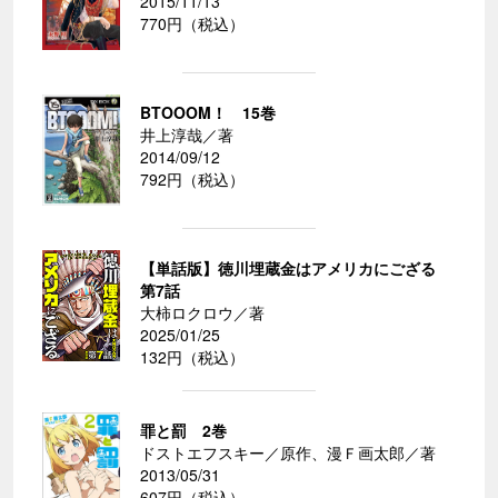
2015/11/13
770円（税込）
BTOOOM！ 15巻
井上淳哉／著
2014/09/12
792円（税込）
【単話版】徳川埋蔵金はアメリカにござる
第7話
大柿ロクロウ／著
2025/01/25
132円（税込）
罪と罰 2巻
ドストエフスキー／原作、漫Ｆ画太郎／著
2013/05/31
607円（税込）