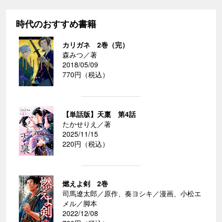
時代のおすすめ書籍
カリガネ 2巻（完）
森みつ／著
2018/05/09
770円（税込）
【単話版】天稟 第4話
たかせりえ／著
2025/11/15
220円（税込）
燃えよ剣 2巻
司馬遼太郎／原作、奏ヨシキ／漫画、小松エ
メル／脚本
2022/12/08