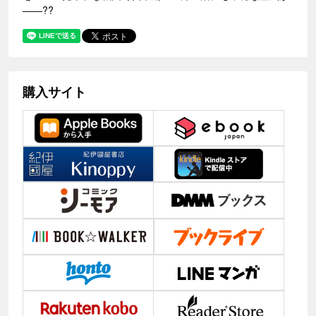
――??
購入サイト