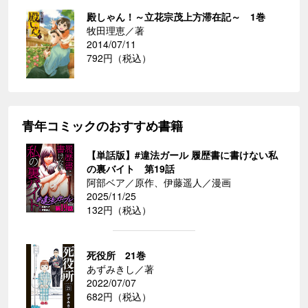
殿しゃん！～立花宗茂上方滞在記～ 1巻
牧田理恵／著
2014/07/11
792円（税込）
青年コミックのおすすめ書籍
【単話版】#違法ガール 履歴書に書けない私
の裏バイト 第19話
阿部ベア／原作、伊藤遥人／漫画
2025/11/25
132円（税込）
死役所 21巻
あずみきし／著
2022/07/07
682円（税込）