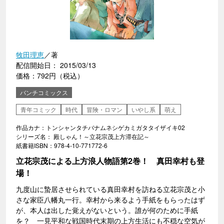
牧田理恵
／著
配信開始日： 2015/03/13
価格：792円（税込）
バンチコミックス
青年コミック
時代
冒険・ロマン
いやし系
萌え
作品カナ：トンシャンタチバナムネシゲカミガタタイザイキ02
シリーズ名： 殿しゃん！～立花宗茂上方滞在記～
紙書籍ISBN：978-4-10-771772-6
立花宗茂による上方浪人物語第2巻！ 真田幸村も登
場！
九度山に蟄居させられている真田幸村を訪ねる立花宗茂と小
さな家臣八幡丸一行。幸村から来るよう手紙をもらったはず
が、本人は出した覚えがないという。誰が何のために手紙
を？ 一見平和な戦国時代末期の上方生活にも不穏な空気が