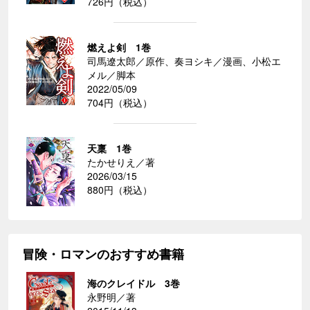
726円（税込）
燃えよ剣 1巻
司馬遼太郎／原作、奏ヨシキ／漫画、小松エ
メル／脚本
2022/05/09
704円（税込）
天稟 1巻
たかせりえ／著
2026/03/15
880円（税込）
冒険・ロマンのおすすめ書籍
海のクレイドル 3巻
永野明／著