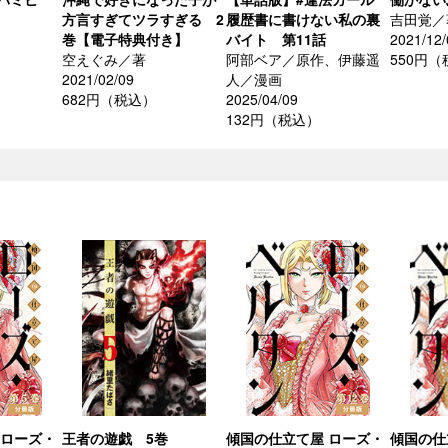
方言すぎてツラすぎる 2
履歴書に書けない私の裏
吉田覚／
巻【電子特典付き】
バイト 第11話
2021/12/
空えぐみ／著
阿部ベア／原作、伊藤遥
550円
2021/02/09
人／漫画
682円（税込）
2025/04/09
132円（税込）
 ローズ・
王者の遊戯 5巻
傾国の仕立て屋 ローズ・
傾国の仕