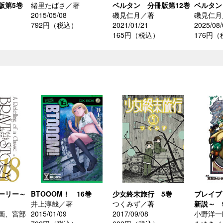
版第5巻
緒里たばさ／著
ベルタン 分冊版第12巻
ベルタン
2015/05/08
磯見仁月／著
磯見仁月
792円（税込）
2021/01/21
2025/08/
165円（税込）
176円
ーリー～
BTOOOM！ 16巻
少女終末旅行 5巻
ブレイブ
井上淳哉／著
つくみず／著
新説～ 
画、宮部
2015/01/09
2017/09/08
小野洋一