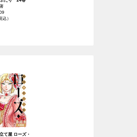
著
09
（税込）
立て屋 ローズ・