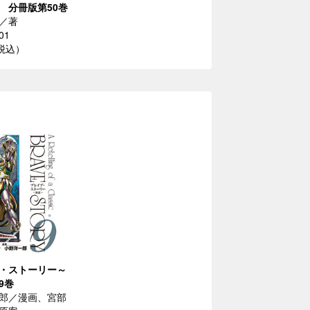
 分冊版第50巻
／著
01
（税込）
・ストーリー～
9巻
郎／漫画、宮部