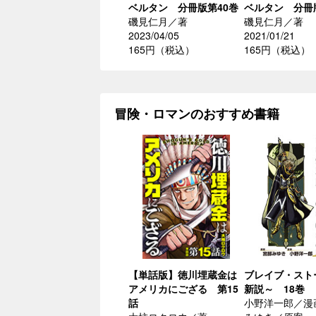
ベルタン 分冊版第40巻
ベルタン 分冊
磯見仁月／著
磯見仁月／著
2023/04/05
2021/01/21
165円（税込）
165円（税込）
冒険・ロマンのおすすめ書籍
【単話版】徳川埋蔵金は
ブレイブ・スト
アメリカにござる 第15
新説～ 18巻
話
小野洋一郎／漫