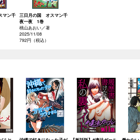
スマン千
三日月の国 オスマン千
夜一夜 1巻
桃山あおい／著
2025/11/08
792円（税込）
バミヒ
沖縄で好きになった子が
【単話版】#違法ガール
働かない