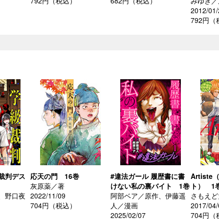
792円（税込）
682円（税込）
みゆき／
2012/01/
792円
裁判デス
応天の門 16巻
#違法ガール 履歴書に書
Artis
灰原薬／著
けない私の裏バイト 1巻
ト） 1
、野口夜
2022/11/09
阿部ベア／原作、伊藤遥
さもえど
704円（税込）
人／漫画
2017/04/
2025/02/07
704円