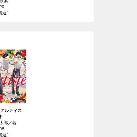
原案
20
（税込）
te（アルティス
巻
太郎／著
08
（税込）