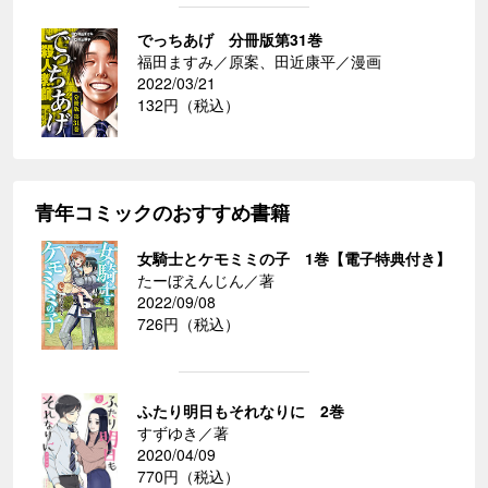
でっちあげ 分冊版第31巻
福田ますみ／原案、田近康平／漫画
2022/03/21
132円（税込）
青年コミックのおすすめ書籍
女騎士とケモミミの子 1巻【電子特典付き】
たーぼえんじん／著
2022/09/08
726円（税込）
ふたり明日もそれなりに 2巻
すずゆき／著
2020/04/09
770円（税込）