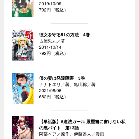
2019/10/09
792円（税込）
彼女を守る51の方法 4巻
古屋兎丸／著
2011/10/14
792円（税込）
僕の妻は発達障害 3巻
ナナトエリ／著、亀山聡／著
2021/08/06
682円（税込）
【単話版】#違法ガール 履歴書に書けない私
の裏バイト 第13話
阿部ベア／原作、伊藤遥人／漫画