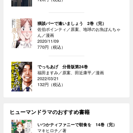
猥談バーで逢いましょう 2巻（完）
佐伯ポインティ／原案、地球のお魚ぽんちゃ
ん／漫画
2020/11/09
770円（税込）
でっちあげ 分冊版第24巻
福田ますみ／原案、田近康平／漫画
2022/03/21
132円（税込）
ヒューマンドラマのおすすめ書籍
いつかティファニーで朝食を 14巻（完）
マキヒロチ／著