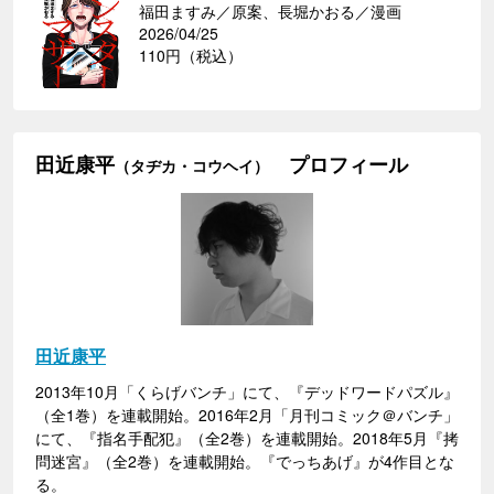
福田ますみ／原案、長堀かおる／漫画
2026/04/25
110円（税込）
田近康平
プロフィール
（タヂカ・コウヘイ）
田近康平
2013年10月「くらげバンチ」にて、『デッドワードパズル』
（全1巻）を連載開始。2016年2月「月刊コミック＠バンチ」
にて、『指名手配犯』（全2巻）を連載開始。2018年5月『拷
問迷宮』（全2巻）を連載開始。『でっちあげ』が4作目とな
る。