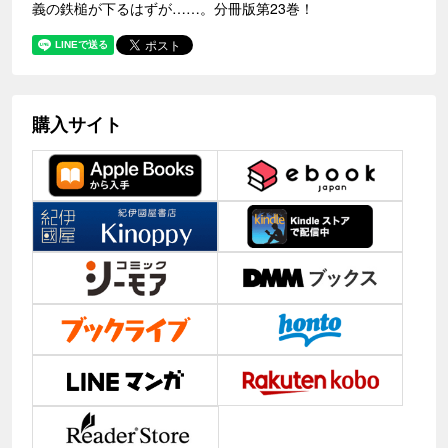
義の鉄槌が下るはずが……。分冊版第23巻！
購入サイト