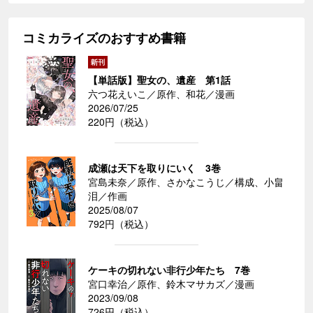
コミカライズのおすすめ書籍
【単話版】聖女の、遺産 第1話
六つ花えいこ／原作、和花／漫画
2026/07/25
220円（税込）
成瀬は天下を取りにいく 3巻
宮島未奈／原作、さかなこうじ／構成、小畠
泪／作画
2025/08/07
792円（税込）
ケーキの切れない非行少年たち 7巻
宮口幸治／原作、鈴木マサカズ／漫画
2023/09/08
726円（税込）