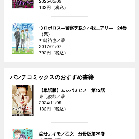
2025/05/09
132円（税込）
ウロボロス―警察ヲ裁クハ我ニアリ― 24巻
（完）
神崎裕也／著
2017/01/07
792円（税込）
バンチコミックスのおすすめ書籍
【単話版】ムシバミヒメ 第12話
東元俊哉／著
2024/11/09
132円（税込）
恋せよキモノ乙女 分冊版第29巻