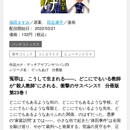
福田ますみ
／原案、
田近康平
／漫画
配信開始日： 2022/03/21
価格：132円（税込）
バンチコミックス
青年コミック
コミカライズ
ヒューマンドラマ
作品カナ：デッチアゲブンサツバン23
シリーズ名： でっちあげ 分冊版
冤罪は、こうして生まれる――。どこにでもいる教師
が“殺人教師”にされる、衝撃のサスペンス!! 分冊版
第23巻！
どこにでもあるような街の、どこにでもあるような学校。ど
こにでもいるような母親と、どこにでもいるような先生。ど
こにでもあるようなありふれた関係、のはずだった。悪夢
の“家庭訪問”までは――。小さな街で起きた“体罰事件”は全国
を駆け巡り、やがて裁判へと発展する。世論の見守る中、正