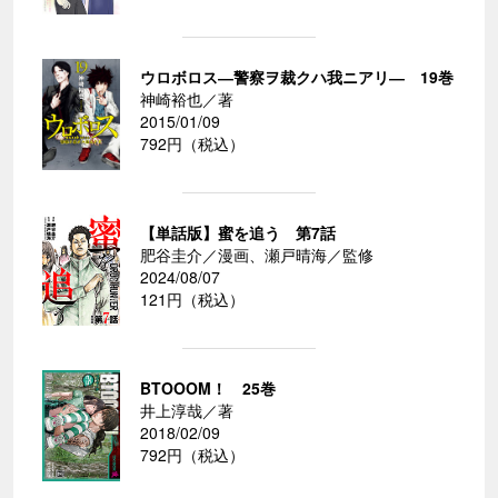
ウロボロス―警察ヲ裁クハ我ニアリ― 19巻
神崎裕也／著
2015/01/09
792円（税込）
【単話版】蜜を追う 第7話
肥谷圭介／漫画、瀬戸晴海／監修
2024/08/07
121円（税込）
BTOOOM！ 25巻
井上淳哉／著
2018/02/09
792円（税込）