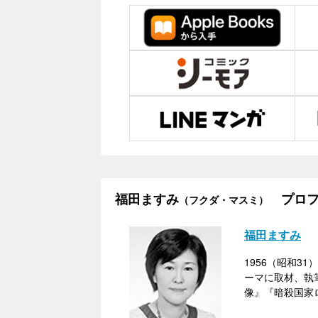
福田ますみ
プロフ
（フクダ・マスミ）
福田ますみ
1956（昭和
ーマに取材、執
像』『暗殺国家