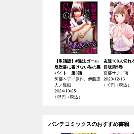
【単話版】#違法ガール
友達100人切れ
履歴書に書けない私の裏
冊版第5巻
バイト 第3話
宮部サチ／著
阿部ベア／原作、伊藤遥
2020/12/16
人／漫画
110円（税込）
2024/10/25
165円（税込）
バンチコミックスのおすすめ書籍