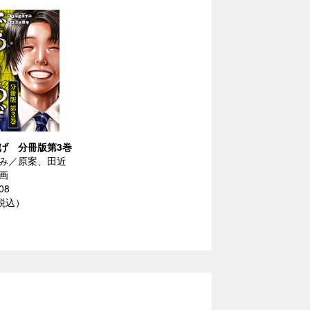
げ 分冊版第3巻
み／原案、田近
画
08
（税込）