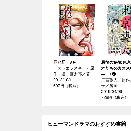
罪と罰 3巻
最後の秘境 東
ドストエフスキー／原
才たちのカオス
作、漫Ｆ画太郎／著
― 1巻
2013/10/11
二宮敦人／原作
607円（税込）
子／漫画
2019/04/09
726円（税込）
ヒューマンドラマのおすすめ書籍