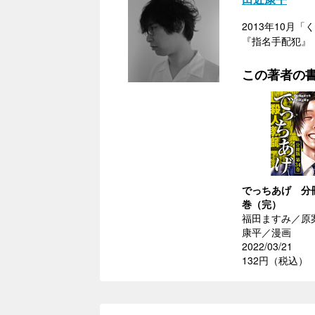
2013年10月
『指名手配犯』
この著者の
でっちあげ 分冊
巻（完）
福田ますみ／原
康平／漫画
2022/03/21
132円（税込）