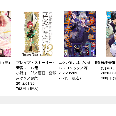
巻（完）
ブレイブ・ストーリー～
ニクバミホネギシミ 5巻
極主夫道
新説～ 12巻
パレゴリック／著
おおのこ
小野洋一郎／漫画、宮部
2026/05/09
2020/06/
みゆき／原案
792円（税込）
660円
2012/01/20
792円（税込）