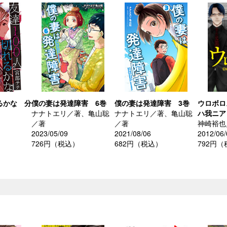
るかな 分
僕の妻は発達障害 6巻
僕の妻は発達障害 3巻
ウロボロ
ナナトエリ／著、亀山聡
ナナトエリ／著、亀山聡
ハ我ニア
／著
／著
神崎裕也
2023/05/09
2021/08/06
2012/06/
726円（税込）
682円（税込）
792円