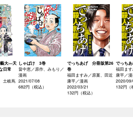
京藝大―天
しゃばけ 3巻
でっちあげ 分冊版第26
でっちあ
な日常
畠中恵／原作、みもり／
巻
福田ます
漫画
福田ますみ／原案、田近
康平／漫
、土岐蔦
2021/07/08
康平／漫画
2020/09/
682円（税込）
2022/03/21
132円
132円（税込）