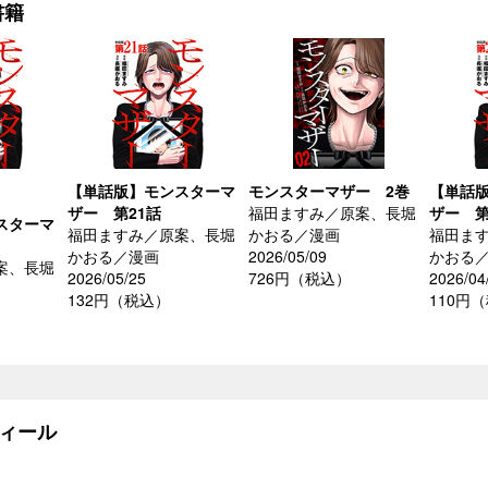
書籍
【単話版】モンスターマ
モンスターマザー 2巻
【単話
ザー 第21話
福田ますみ／原案、長堀
ザー 第
スターマ
福田ますみ／原案、長堀
かおる／漫画
福田ま
かおる／漫画
2026/05/09
かおる
案、長堀
2026/05/25
726円（税込）
2026/04
132円（税込）
110円
ィール