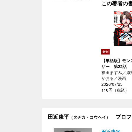
この著者の
【単話版】モン
ザー 第22話
福田ますみ／原
かおる／漫画
2026/07/25
110円（税込）
田近康平
プロフ
（タヂカ・コウヘイ）
田近康平