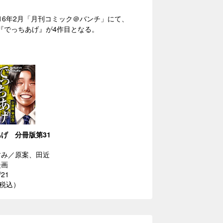
016年2月「月刊コミック＠バンチ」にて、
。『でっちあげ』が4作目となる。
げ 分冊版第31
すみ／原案、田近
漫画
/21
（税込）