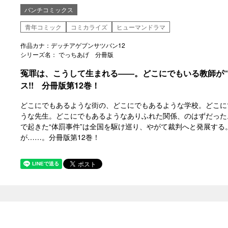
バンチコミックス
青年コミック
コミカライズ
ヒューマンドラマ
作品カナ：デッチアゲブンサツバン12
シリーズ名： でっちあげ 分冊版
冤罪は、こうして生まれる――。どこにでもいる教師が“
ス!! 分冊版第12巻！
どこにでもあるような街の、どこにでもあるような学校。どこに
うな先生。どこにでもあるようなありふれた関係、のはずだった
で起きた“体罰事件”は全国を駆け巡り、やがて裁判へと発展す
が……。分冊版第12巻！