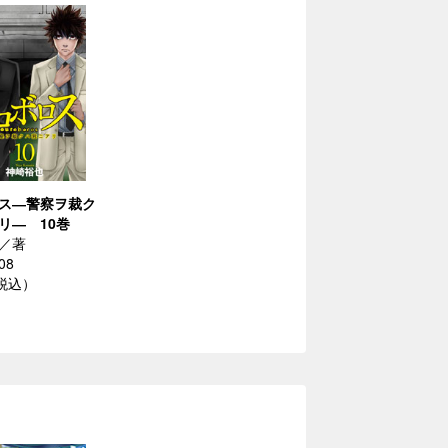
ス―警察ヲ裁ク
リ― 10巻
／著
08
（税込）