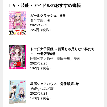
ＴＶ・芸能・アイドルのおすすめ書籍
ガールクラッシュ 9巻
タヤマ碧／著
2025/12/09
726円（税込）
トウ狂女子図鑑 ～普通じゃ足りない私たち
～ 分冊版第6巻
阿部ベア／原作、高田千種／漫画
2025/09/25
132円（税込）
星屑シェアハウス 分冊版第9巻
見崎なつみ／著
2020/07/21
143円（税込）