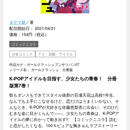
タヤマ碧
／著
配信開始日： 2021/04/21
価格：154円（税込）
コミックニコラ
少女コミック
ＴＶ・芸能・アイドル
作品カナ：ガールクラッシュブンサツバン07
シリーズ名： ガールクラッシュ 分冊版
K-POPアイドルを目指す、少女たちの青春！ 分冊
版第7巻！
歌もダンスもできてスタイル抜群の百瀬天花は高校1年生。
なんでも上手にこなせるけど、恋だけはうまくいかない。そ
んなとき、K-POPが大好きな佐藤恵梨杏に出会い、そのひた
むきな姿に目がくらんで――。少女たちの青春は、K-POPア
イドルの夢に向かって動き出す!! 【コミックニコラ】読む
と恋がしたくなる。100％ピュアな胸きゅんラブストーリー