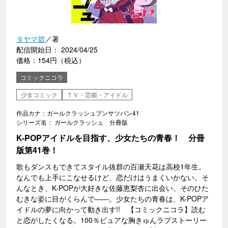
タヤマ碧
／著
配信開始日： 2024/04/25
価格：154円（税込）
コミックニコラ
少女コミック
ＴＶ・芸能・アイドル
作品カナ：ガールクラッシュブンサツバン41
シリーズ名： ガールクラッシュ 分冊版
K-POPアイドルを目指す、少女たちの青春！ 分冊
版第41巻！
歌もダンスもできてスタイル抜群の百瀬天花は高校1年生。
なんでも上手にこなせるけど、恋だけはうまくいかない。そ
んなとき、K-POPが大好きな佐藤恵梨杏に出会い、そのひた
むきな姿に目がくらんで――。少女たちの青春は、K-POPア
イドルの夢に向かって動き出す!! 【コミックニコラ】読む
と恋がしたくなる。100％ピュアな胸きゅんラブストーリー