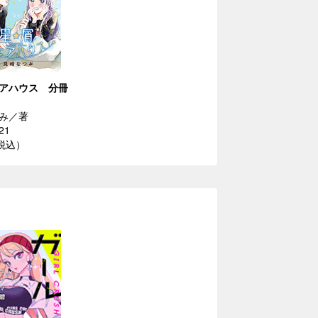
アハウス 分冊
み／著
21
（税込）