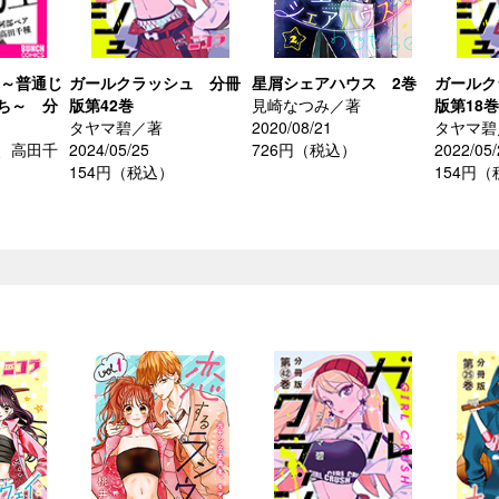
 ～普通じ
ガールクラッシュ 分冊
星屑シェアハウス 2巻
ガールク
ち～ 分
版第42巻
見崎なつみ／著
版第18巻
タヤマ碧／著
2020/08/21
タヤマ碧
、高田千
2024/05/25
726円（税込）
2022/05/
154円（税込）
154円