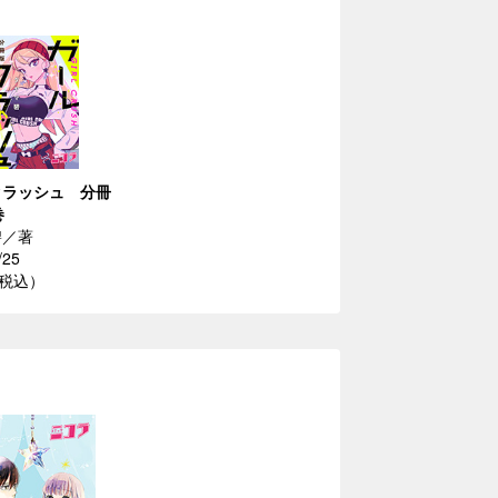
クラッシュ 分冊
巻
碧／著
/25
（税込）