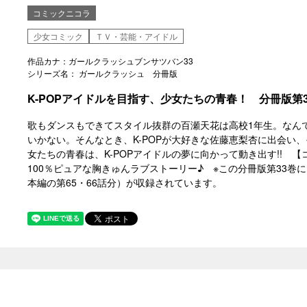
コミックニコラ
少女コミック
ＴＶ・芸能・アイドル
作品カナ：ガールクラッシュブンサツバン33
シリーズ名： ガールクラッシュ 分冊版
K-POPアイドルを目指す、少女たちの青春！ 分冊版第
歌もダンスもできてスタイル抜群の百瀬天花は高校1年生。なん
いかない。そんなとき、K-POPが大好きな佐藤恵梨杏に出会い
女たちの青春は、K-POPアイドルの夢に向かって動き出す!! 
100％ピュアな胸きゅんラブストーリー♪ ※この分冊版第33巻に
本編の第65・66話分）が収録されています。