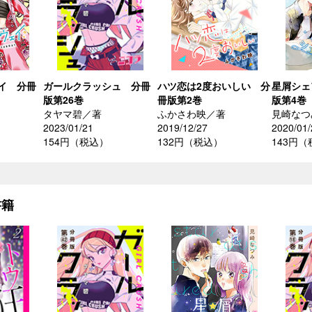
イ 分冊
ガールクラッシュ 分冊
ハツ恋は2度おいしい 分
星屑シェ
版第26巻
冊版第2巻
版第4巻
タヤマ碧／著
ふかさわ映／著
見崎なつ
2023/01/21
2019/12/27
2020/01/
154円（税込）
132円（税込）
143円
書籍