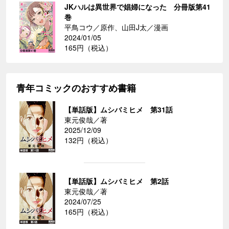
JKハルは異世界で娼婦になった 分冊版第41
巻
平鳥コウ／原作、山田J太／漫画
2024/01/05
165円（税込）
青年コミックのおすすめ書籍
【単話版】ムシバミヒメ 第31話
東元俊哉／著
2025/12/09
132円（税込）
【単話版】ムシバミヒメ 第2話
東元俊哉／著
2024/07/25
165円（税込）