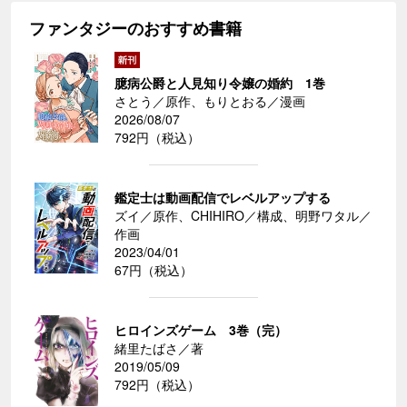
ファンタジーのおすすめ書籍
臆病公爵と人見知り令嬢の婚約 1巻
さとう／原作、もりとおる／漫画
2026/08/07
792円（税込）
鑑定士は動画配信でレベルアップする
ズイ／原作、CHIHIRO／構成、明野ワタル／
作画
2023/04/01
67円（税込）
ヒロインズゲーム 3巻（完）
緒里たばさ／著
2019/05/09
792円（税込）