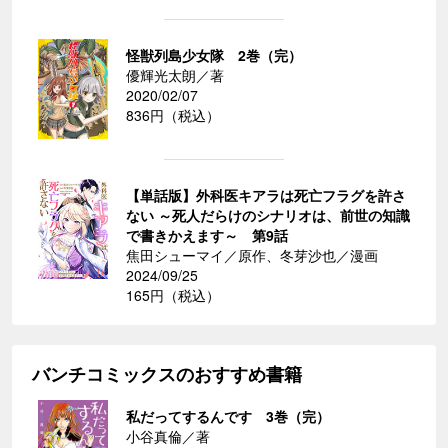
怪獣列島少女隊 2巻（完）
優輝光太朗／著
2020/02/07
836円（税込）
【単話版】外科医キアラは死亡フラグを許さ
ない ～死人だらけのシナリオは、前世の知識
で書きかえます～ 第9話
焦田シューマイ／原作、冬芽沙也／漫画
2024/09/25
165円（税込）
バンチコミックスのおすすめ書籍
私だってするんです 3巻（完）
小谷真倫／著