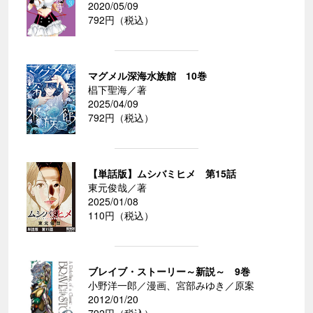
2020/05/09
792円（税込）
マグメル深海水族館 10巻
椙下聖海／著
2025/04/09
792円（税込）
【単話版】ムシバミヒメ 第15話
東元俊哉／著
2025/01/08
110円（税込）
ブレイブ・ストーリー～新説～ 9巻
小野洋一郎／漫画、宮部みゆき／原案
2012/01/20
792円（税込）