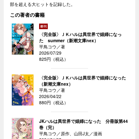
部を超える大ヒットを記録した。
この著者の書籍
〈完全版〉ＪＫハルは異世界で娼婦になっ
た summer（新潮文庫nex）
平鳥コウ／著
2026/07/29
825円（税込）
〈完全版〉ＪＫハルは異世界で娼婦になった
（新潮文庫nex）
平鳥コウ／著
2026/04/22
880円（税込）
JKハルは異世界で娼婦になった 分冊版第44
巻（完）
平鳥コウ／原作、山田J太／漫画