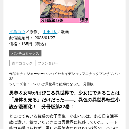
平鳥コウ
／原作、
山田J太
／漫画
配信開始日： 2023/01/27
価格：165円（税込）
バンチコミックス
青年コミック
ファンタジー
作品カナ：ジェーケーハルハイセカイデショウフニナッタブンサツバン
32
シリーズ名： JKハルは異世界で娼婦になった 分冊版
男尊＆女卑がはびこる異世界で、少女にできることは
「身体を売る」だけだった――。異色の異世界転生小
説が漫画化！ 分冊版第32巻！
どこにでもいる普通の女子高生・小山ハルは、ある日交通事
故に遭い、気づいたときには異世界に転移していた。チート
能力も授けられず、男しか冒険者になれない状況で、ハルは