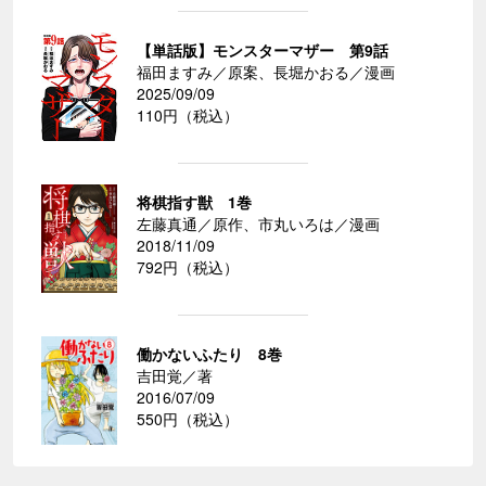
【単話版】モンスターマザー 第9話
福田ますみ／原案、長堀かおる／漫画
2025/09/09
110円（税込）
将棋指す獣 1巻
左藤真通／原作、市丸いろは／漫画
2018/11/09
792円（税込）
働かないふたり 8巻
吉田覚／著
2016/07/09
550円（税込）