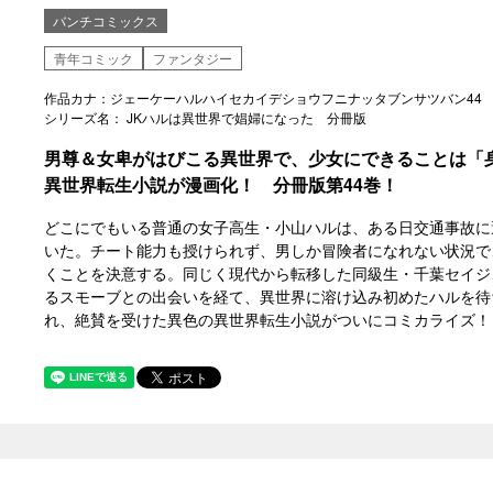
バンチコミックス
青年コミック
ファンタジー
作品カナ：ジェーケーハルハイセカイデショウフニナッタブンサツバン44
シリーズ名： JKハルは異世界で娼婦になった 分冊版
男尊＆女卑がはびこる異世界で、少女にできることは「
異世界転生小説が漫画化！ 分冊版第44巻！
どこにでもいる普通の女子高生・小山ハルは、ある日交通事故に
いた。チート能力も授けられず、男しか冒険者になれない状況で
くことを決意する。同じく現代から転移した同級生・千葉セイジ
るスモーブとの出会いを経て、異世界に溶け込み初めたハルを待
れ、絶賛を受けた異色の異世界転生小説がついにコミカライズ！