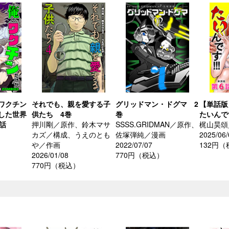
ワクチン
それでも、親を愛する子
グリッドマン・ドグマ 2
【単話版
した世界
供たち 4巻
巻
たいんです
話
押川剛／原作、鈴木マサ
SSSS.GRIDMAN／原作、
梶山昊頌
カズ／構成、うえのとも
佐塚弾純／漫画
2025/06/
や／作画
2022/07/07
132円
2026/01/08
770円（税込）
770円（税込）