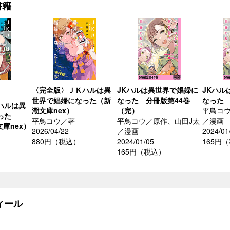
書籍
〈完全版〉ＪＫハルは異
JKハルは異世界で娼婦に
JKハル
世界で娼婦になった（新
なった 分冊版第44巻
なった 
ハルは異
潮文庫nex）
（完）
平鳥コウ
なった
平鳥コウ／著
平鳥コウ／原作、山田J太
／漫画
文庫nex）
2026/04/22
／漫画
2024/01
880円（税込）
2024/01/05
165円
165円（税込）
ィール