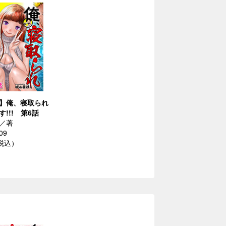
】俺、寝取られ
!!! 第6話
／著
09
（税込）