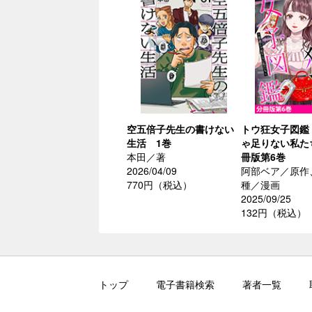
空五倍子先生の書けない
トウ狂女子図鑑
生活 1巻
ゃ足りない私た
本田／著
冊版第6巻
2026/04/09
阿部ベア／原作
770円（税込）
種／漫画
2025/09/25
132円（税込）
トップ
電子書籍検索
著者一覧