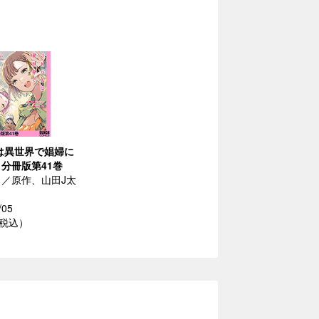
は異世界で娼婦に
分冊版第41巻
／原作、山田J太
/05
（税込）