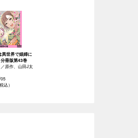
は異世界で娼婦に
分冊版第43巻
／原作、山田J太
/05
（税込）