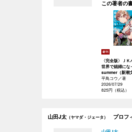
この著者の
〈完全版〉ＪＫ
世界で娼婦に
summer（新潮
平鳥コウ／著
2026/07/29
825円（税込）
山田J太
プロフ
（ヤマダ・ジェータ）
山田J太