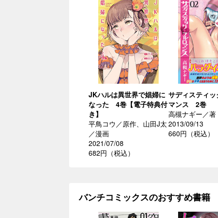
JKハルは異世界で娼婦に
サディスティッ
なった 4巻【電子特典付
マンス 2巻
き】
高槻ナギー／著
平鳥コウ／原作、山田J太
2013/09/13
／漫画
660円（税込）
2021/07/08
682円（税込）
バンチコミックスのおすすめ書籍