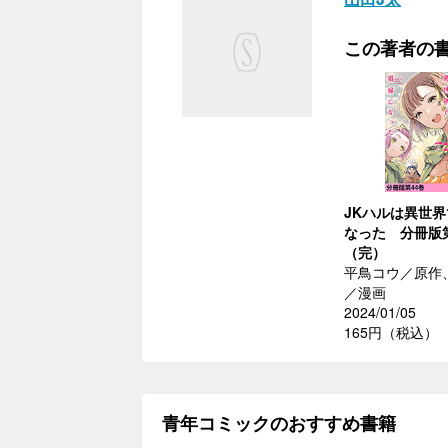
この著者の
JKハルは異世
なった 分冊版第
（完）
平鳥コウ／原作
／漫画
2024/01/05
165円（税込）
青年コミックのおすすめ書籍