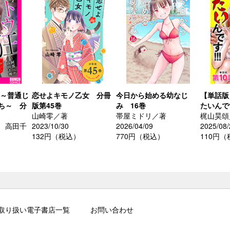
 ～普通じ
恋せよキモノ乙女 分冊
今日から始める幼なじ
【単話版
ち～ 分
版第45巻
み 16巻
たいんです
山崎零／著
帯屋ミドリ／著
梶山昊頌
、高田千
2023/10/30
2026/04/09
2025/08/
132円（税込）
770円（税込）
110円
取り扱い電子書店一覧
お問い合わせ