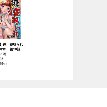
】俺、寝取られ
!!! 第10話
／著
25
（税込）