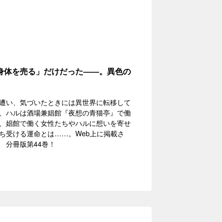
身体を売る」だけだった――。異色の
遭い、気づいたときには異世界に転移して
、ハルは酒場兼娼館『夜想の青猫亭』で働
、娼館で働く女性たちやハルに想いを寄せ
ち受ける運命とは……。Web上に掲載さ
 分冊版第44巻！