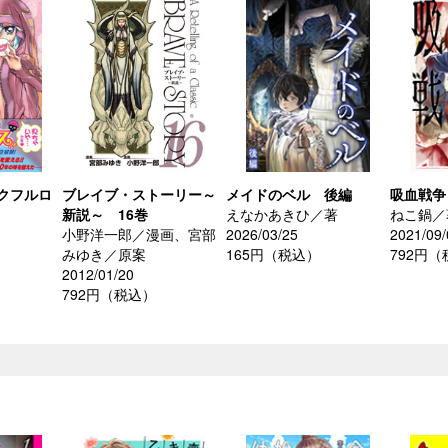
クフルロ
ブレイブ・ストーリー～
メイドのベル 後編
吸血戦争
新説～ 16巻
えなかあきひ／著
ねこ鍋／
小野洋一郎／漫画、宮部
2026/03/25
2021/09/
みゆき／原案
165円（税込）
792円
2012/01/20
792円（税込）