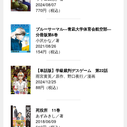
2024/08/07
770円（税込）
ブルーサーマル―青凪大学体育会航空部―
分冊版第6巻
小沢かな／著
2021/08/26
154円（税込）
【単話版】学級裁判デスゲーム 第22話
雨宮黄英／原作、野口夜行／漫画
2024/12/25
88円（税込）
死役所 11巻
あずみきし／著
2018/06/09