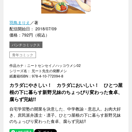
羽鳥まりえ
／著
配信開始日： 2018/07/09
価格：792円（税込）
バンチコミックス
青年コミック
作品カナ：ニートセンセイノハッコウメシ02
シリーズ名： 兄ート先生の発酵メシ
紙書籍ISBN：978-4-10-772094-8
カラダにやさしい！ カラダにおいしい！ ひとつ屋
根の下に暮らす新野兄妹のちょっぴり変わった食卓、
腐らず完結!!
自宅学習塾の開業を決意した、中学教諭・意志人。お肉大好
き、庶民派弁護士・凛子。ひとつ屋根の下に暮らす新野兄妹
のちょっぴり変わった食卓、腐らず完結!!