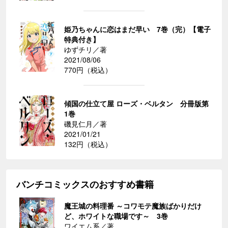
姫乃ちゃんに恋はまだ早い 7巻（完）【電子
特典付き】
ゆずチリ／著
2021/08/06
770円（税込）
傾国の仕立て屋 ローズ・ベルタン 分冊版第
1巻
磯見仁月／著
2021/01/21
132円（税込）
バンチコミックスのおすすめ書籍
魔王城の料理番 ～コワモテ魔族ばかりだけ
ど、ホワイトな職場です～ 3巻
ワイエム系／著