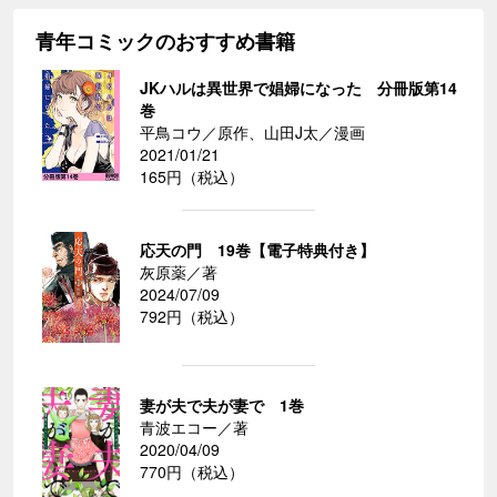
青年コミックのおすすめ書籍
JKハルは異世界で娼婦になった 分冊版第14
巻
平鳥コウ／原作、山田J太／漫画
2021/01/21
165円（税込）
応天の門 19巻【電子特典付き】
灰原薬／著
2024/07/09
792円（税込）
妻が夫で夫が妻で 1巻
青波エコー／著
2020/04/09
770円（税込）