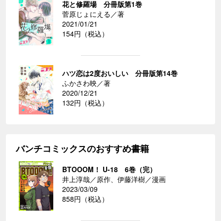
花と修羅場 分冊版第1巻
菅原じょにえる／著
2021/01/21
154円（税込）
ハツ恋は2度おいしい 分冊版第14巻
ふかさわ映／著
2020/12/21
132円（税込）
バンチコミックスのおすすめ書籍
BTOOOM！ U-18 6巻（完）
井上淳哉／原作、伊藤洋樹／漫画
2023/03/09
858円（税込）