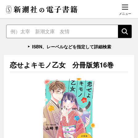
メニュー
ISBN、レーベルなどを指定して詳細検索
恋せよキモノ乙女 分冊版第16巻