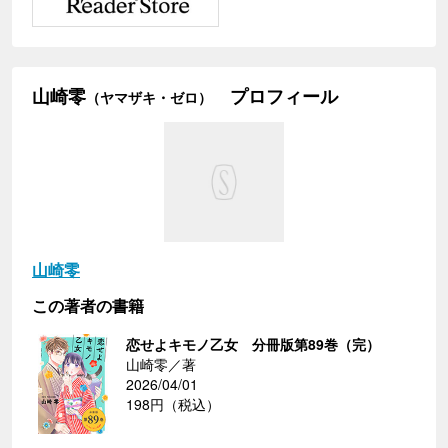
山崎零
プロフィール
（ヤマザキ・ゼロ）
山崎零
この著者の書籍
恋せよキモノ乙女 分冊版第89巻（完）
山崎零／著
2026/04/01
198円（税込）