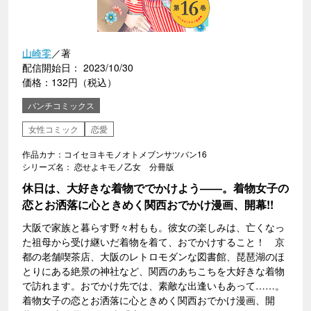
山崎零
／著
配信開始日： 2023/10/30
価格：132円（税込）
バンチコミックス
女性コミック
恋愛
作品カナ：コイセヨキモノオトメブンサツバン16
シリーズ名： 恋せよキモノ乙女 分冊版
休日は、大好きな着物ででかけよう――。着物女子の
恋とお洒落に心ときめく関西おでかけ漫画、開幕!!
大阪で家族と暮らす野々村もも。彼女の楽しみは、亡くなっ
た祖母から受け継いだ着物を着て、おでかけすること！ 京
都の老舗喫茶店、大阪のレトロモダンな図書館、琵琶湖のほ
とりにある絶景の神社など、関西のあちこちを大好きな着物
で訪れます。おでかけ先では、素敵な出逢いもあって……。
着物女子の恋とお洒落に心ときめく関西おでかけ漫画、開