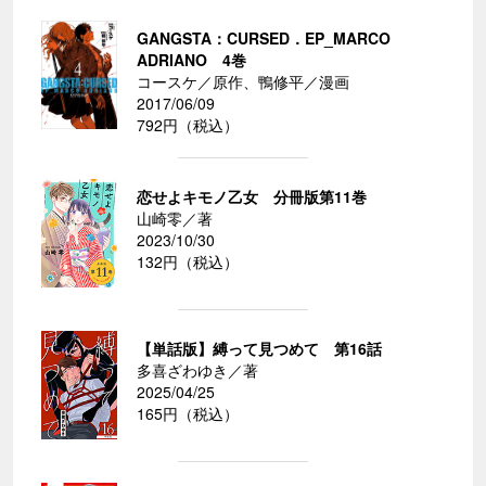
GANGSTA：CURSED．EP_MARCO
ADRIANO 4巻
コースケ／原作、鴨修平／漫画
2017/06/09
792円（税込）
恋せよキモノ乙女 分冊版第11巻
山崎零／著
2023/10/30
132円（税込）
【単話版】縛って見つめて 第16話
多喜ざわゆき／著
2025/04/25
165円（税込）