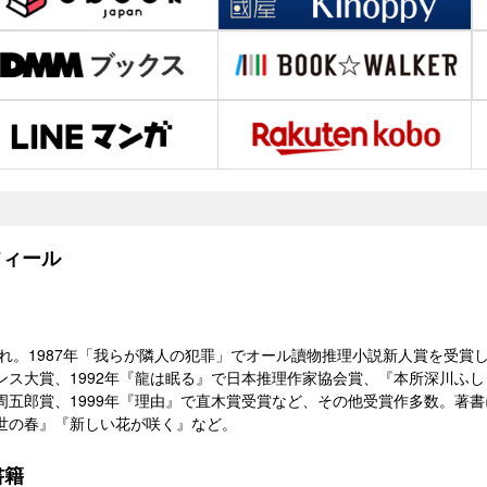
ィール
生れ。1987年「我らが隣人の犯罪」でオール讀物推理小説新人賞を受賞
ンス大賞、1992年『龍は眠る』で日本推理作家協会賞、『本所深川ふし
周五郎賞、1999年『理由』で直木賞受賞など、その他受賞作多数。著
世の春』『新しい花が咲く』など。
書籍