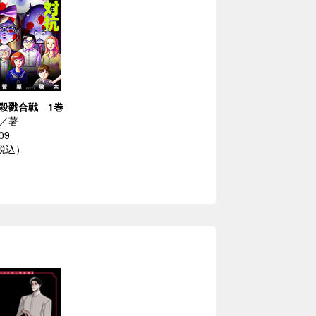
殺戮合戦 1巻
／著
09
（税込）