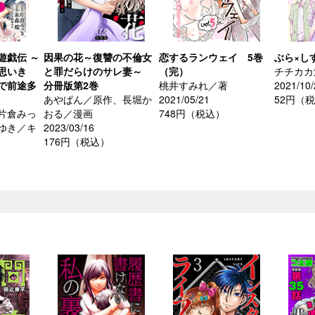
遊戯伝 ～
因果の花～復讐の不倫女
恋するランウェイ 5巻
ぶら×し
思いき
と罪だらけのサレ妻～
（完）
チチカカ
で前途多
分冊版第2巻
桃井すみれ／著
2021/10/
あやぱん／原作、長堀か
2021/05/21
52円（
片倉みっ
おる／漫画
748円（税込）
ゆき／キ
2023/03/16
176円（税込）