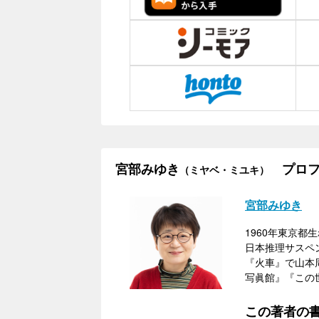
宮部みゆき
プロフ
（ミヤベ・ミユキ）
宮部みゆき
1960年東京都
日本推理サスペ
『火車』で山本
写眞館』『この
この著者の