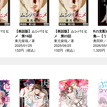
バミヒ
【単話版】ムシバミヒ
【単話版】ムシバミヒ
Kの支配
メ 第16話
メ 第23話
集―【う
東元俊哉／著
東元俊哉／著
奥田枠／
2025/01/25
2025/06/25
2026/05/
132円（税込）
132円（税込）
1,320