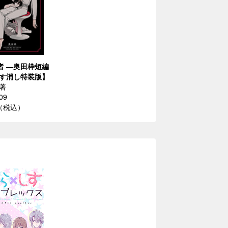
者 ―奥田枠短編
す消し特装版】
著
09
円（税込）