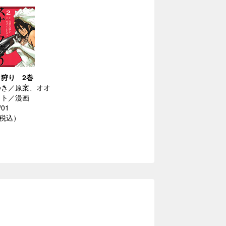
狩り 2巻
ゆき／原案、オオ
ロト／漫画
/01
（税込）