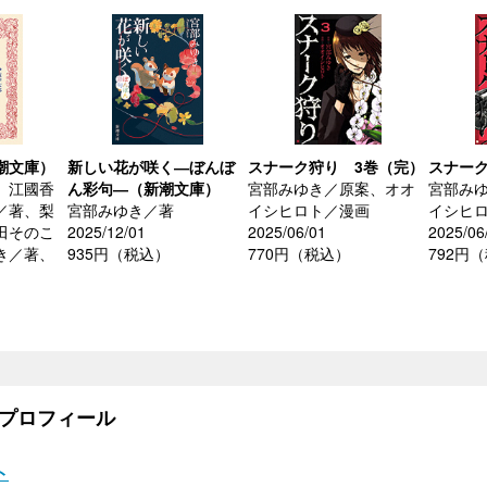
潮文庫）
新しい花が咲く―ぼんぼ
スナーク狩り 3巻（完）
スナーク
、江國香
ん彩句―（新潮文庫）
宮部みゆき／原案、オオ
宮部み
／著、梨
宮部みゆき／著
イシヒロト／漫画
イシヒ
田そのこ
2025/12/01
2025/06/01
2025/06
き／著、
935円（税込）
770円（税込）
792円
プロフィール
ト