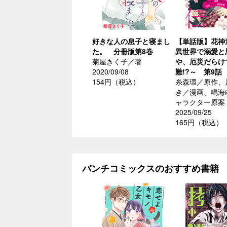
好きな人の息子と寝まし
【単話版】花神
た。 分冊版第8巻
異世界で溺愛と
菊屋きく子／著
や、厄災だらけ
2020/09/08
難!?～ 第9話
154円（税込）
糸森環／原作、
き／漫画、鳴海
ャラクター原案
2025/09/25
165円（税込）
バンチコミックスのおすすめ書籍