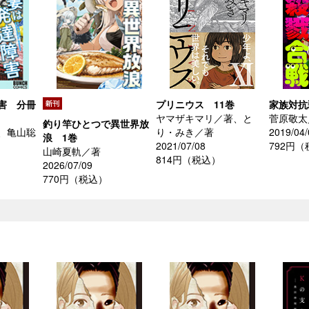
害 分冊
プリニウス 11巻
家族対抗
ヤマザキマリ／著、と
菅原敬太
釣り竿ひとつで異世界放
、亀山聡
り・みき／著
2019/04/
浪 1巻
2021/07/08
792円
山崎夏軌／著
814円（税込）
2026/07/09
770円（税込）