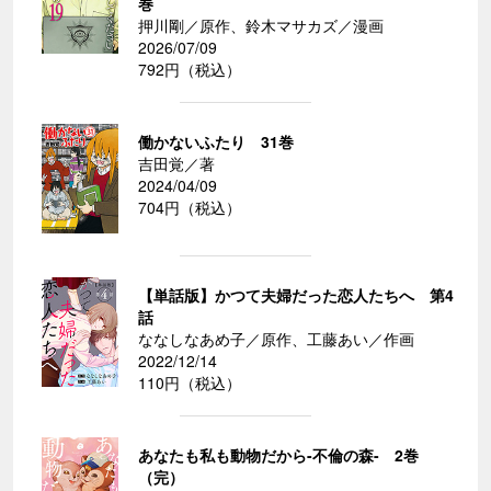
巻
押川剛／原作、鈴木マサカズ／漫画
2026/07/09
792円（税込）
働かないふたり 31巻
吉田覚／著
2024/04/09
704円（税込）
【単話版】かつて夫婦だった恋人たちへ 第4
話
ななしなあめ子／原作、工藤あい／作画
2022/12/14
110円（税込）
あなたも私も動物だから-不倫の森- 2巻
（完）