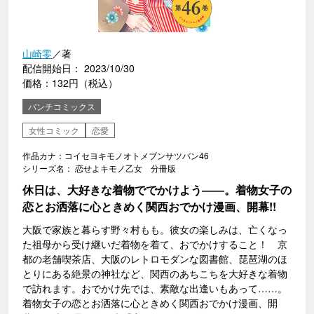
山崎零
／著
配信開始日： 2023/10/30
価格：132円（税込）
バンチコミックス
女性コミック
恋愛
作品カナ：コイセヨキモノオトメブンサツバン46
シリーズ名： 恋せよキモノ乙女 分冊版
休日は、大好きな着物ででかけよう――。着物女子の
恋とお洒落に心ときめく関西おでかけ漫画、開幕!!
大阪で家族と暮らす野々村もも。彼女の楽しみは、亡くなっ
た祖母から受け継いだ着物を着て、おでかけすること！ 京
都の老舗喫茶店、大阪のレトロモダンな図書館、琵琶湖のほ
とりにある絶景の神社など、関西のあちこちを大好きな着物
で訪れます。おでかけ先では、素敵な出逢いもあって……。
着物女子の恋とお洒落に心ときめく関西おでかけ漫画、開