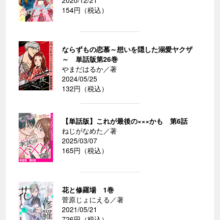
2020/12/21
154円（税込）
ならずもの恋慕～想いを隠した溺愛ヤクザ
～ 単話版第26巻
やまだはるか／著
2024/05/25
132円（税込）
【単話版】これが最後の×××かも 第6話
ねじがなめた／著
2025/03/07
165円（税込）
花と修羅場 1巻
菅原じょにえる／著
2021/05/21
726円（税込）