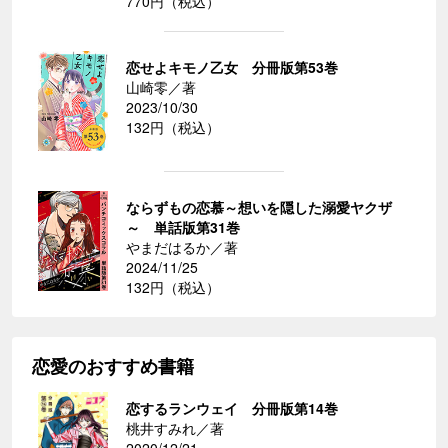
770円（税込）
恋せよキモノ乙女 分冊版第53巻
山崎零／著
2023/10/30
132円（税込）
ならずもの恋慕～想いを隠した溺愛ヤクザ
～ 単話版第31巻
やまだはるか／著
2024/11/25
132円（税込）
恋愛のおすすめ書籍
恋するランウェイ 分冊版第14巻
桃井すみれ／著