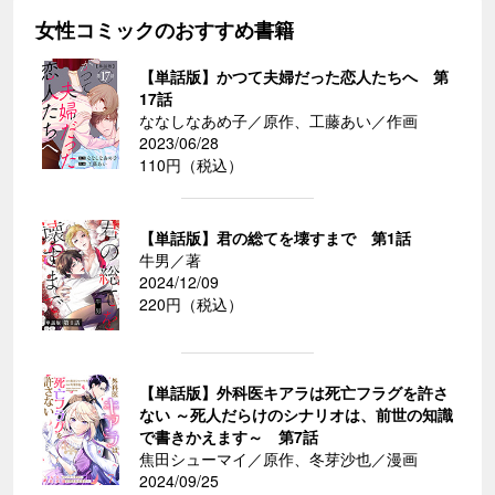
女性コミックのおすすめ書籍
【単話版】かつて夫婦だった恋人たちへ 第
17話
ななしなあめ子／原作、工藤あい／作画
2023/06/28
110円（税込）
【単話版】君の総てを壊すまで 第1話
牛男／著
2024/12/09
220円（税込）
【単話版】外科医キアラは死亡フラグを許さ
ない ～死人だらけのシナリオは、前世の知識
で書きかえます～ 第7話
焦田シューマイ／原作、冬芽沙也／漫画
2024/09/25