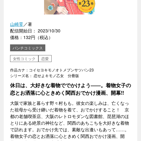
山崎零
／著
配信開始日： 2023/10/30
価格：132円（税込）
バンチコミックス
女性コミック
恋愛
作品カナ：コイセヨキモノオトメブンサツバン23
シリーズ名： 恋せよキモノ乙女 分冊版
休日は、大好きな着物ででかけよう――。着物女子の
恋とお洒落に心ときめく関西おでかけ漫画、開幕!!
大阪で家族と暮らす野々村もも。彼女の楽しみは、亡くなっ
た祖母から受け継いだ着物を着て、おでかけすること！ 京
都の老舗喫茶店、大阪のレトロモダンな図書館、琵琶湖のほ
とりにある絶景の神社など、関西のあちこちを大好きな着物
で訪れます。おでかけ先では、素敵な出逢いもあって……。
着物女子の恋とお洒落に心ときめく関西おでかけ漫画、開