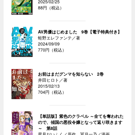
2025/02/25
88円（税込）
AV男優はじめました 9巻【電子特典付き】
蛙野エレファンテ／著
2024/09/09
770円（税込）
お前はまだグンマを知らない 2巻
井田ヒロト／著
2015/02/13
704円（税込）
【単話版】紫色のクラベル ～全てを奪われた
ので、傾国の悪役令嬢となって返り咲きます
～ 第8話
星見だいふく／原作、冨月一乃／漫画