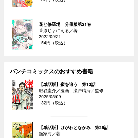
花と修羅場 分冊版第21巻
菅原じょにえる／著
2022/09/21
154円（税込）
バンチコミックスのおすすめ書籍
【単話版】蜜を追う 第13話
肥谷圭介／漫画、瀬戸晴海／監修
2025/05/09
132円（税込）
【単話版】けがわとなかみ 第26話
類家海／著