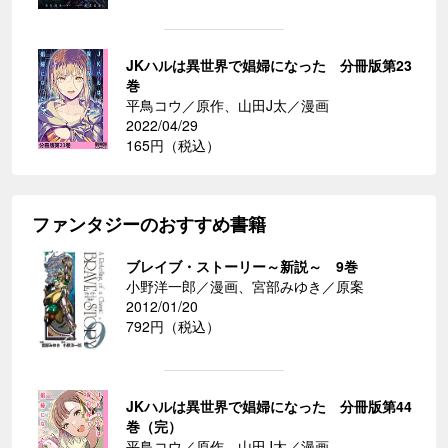
JKハルは異世界で娼婦になった 分冊版第23
巻
平鳥コウ／原作、山田J太／漫画
2022/04/29
165円（税込）
ファンタジーのおすすめ書籍
ブレイブ・ストーリー～新説～ 9巻
小野洋一郎／漫画、宮部みゆき／原案
2012/01/20
792円（税込）
JKハルは異世界で娼婦になった 分冊版第44
巻（完）
平鳥コウ／原作、山田J太／漫画