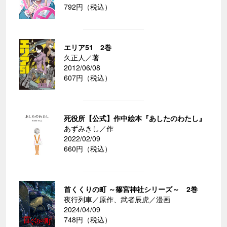
792円（税込）
エリア51 2巻
久正人／著
2012/06/08
607円（税込）
死役所【公式】作中絵本『あしたのわたし』
あずみきし／作
2022/02/09
660円（税込）
首くくりの町 ～篠宮神社シリーズ～ 2巻
夜行列車／原作、武者辰虎／漫画
2024/04/09
748円（税込）