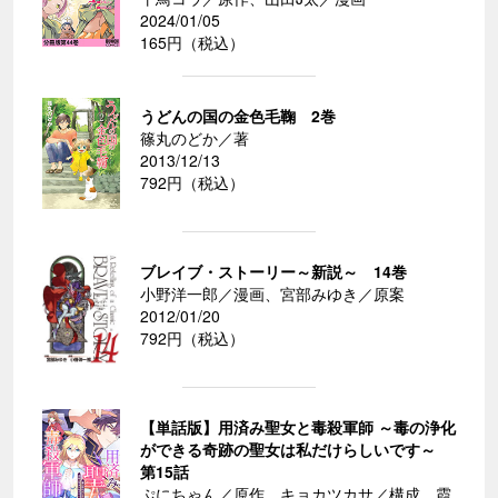
2024/01/05
165円（税込）
うどんの国の金色毛鞠 2巻
篠丸のどか／著
2013/12/13
792円（税込）
ブレイブ・ストーリー～新説～ 14巻
小野洋一郎／漫画、宮部みゆき／原案
2012/01/20
792円（税込）
【単話版】用済み聖女と毒殺軍師 ～毒の浄化
ができる奇跡の聖女は私だけらしいです～
第15話
ぷにちゃん／原作、キョカツカサ／構成、霞