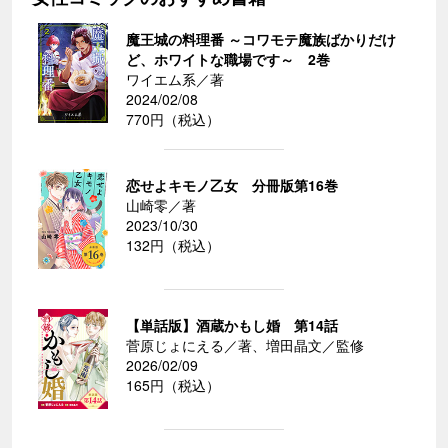
魔王城の料理番 ～コワモテ魔族ばかりだけ
ど、ホワイトな職場です～ 2巻
ワイエム系／著
2024/02/08
770円（税込）
恋せよキモノ乙女 分冊版第16巻
山崎零／著
2023/10/30
132円（税込）
【単話版】酒蔵かもし婚 第14話
菅原じょにえる／著、増田晶文／監修
2026/02/09
165円（税込）