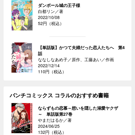
ダンボール城の王子様
白都リン／著
2022/10/08
52円（税込）
【単話版】かつて夫婦だった恋人たちへ 第4
話
ななしなあめ子／原作、工藤あい／作画
2022/12/14
110円（税込）
バンチコミックス コラルのおすすめ書籍
ならずもの恋慕～想いを隠した溺愛ヤクザ
～ 単話版第27巻
やまだはるか／著
2024/06/25
132円（税込）