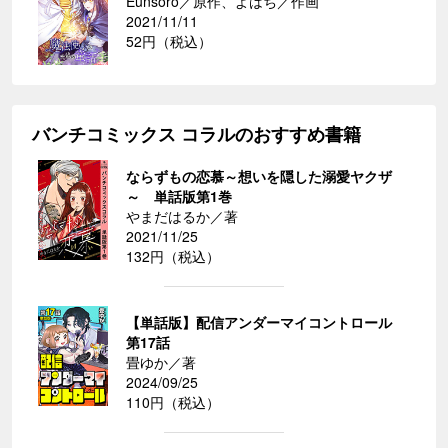
Eunsoro／原作、よはち／作画
2021/11/11
52円（税込）
バンチコミックス コラルのおすすめ書籍
ならずもの恋慕～想いを隠した溺愛ヤクザ
～ 単話版第1巻
やまだはるか／著
2021/11/25
132円（税込）
【単話版】配信アンダーマイコントロール
第17話
畳ゆか／著
2024/09/25
110円（税込）