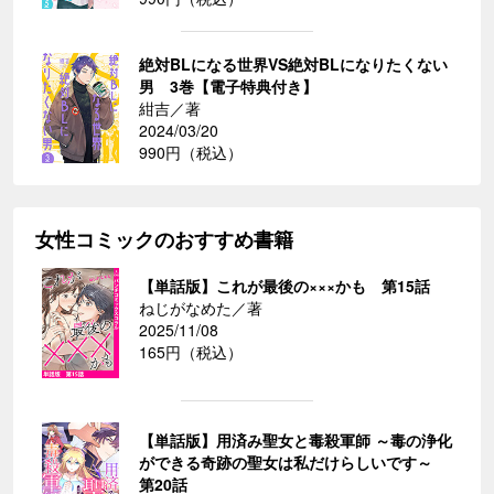
絶対BLになる世界VS絶対BLになりたくない
男 3巻【電子特典付き】
紺吉／著
2024/03/20
990円（税込）
女性コミックのおすすめ書籍
【単話版】これが最後の×××かも 第15話
ねじがなめた／著
2025/11/08
165円（税込）
【単話版】用済み聖女と毒殺軍師 ～毒の浄化
ができる奇跡の聖女は私だけらしいです～
第20話