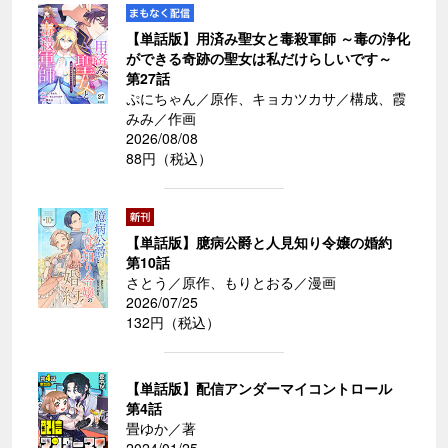
【単話版】用済み聖女と毒殺軍師 ～毒の浄化
ができる奇跡の聖女は私だけらしいです～
第27話
ぷにちゃん／原作、キョカツカサ／構成、霞
みみ／作画
2026/08/08
88円（税込）
【単話版】臆病公爵と人見知り令嬢の婚約
第10話
さとう／原作、もりとおる／漫画
2026/07/25
132円（税込）
【単話版】配信アンダーマイコントロール
第4話
畳ゆか／著
2024/01/25