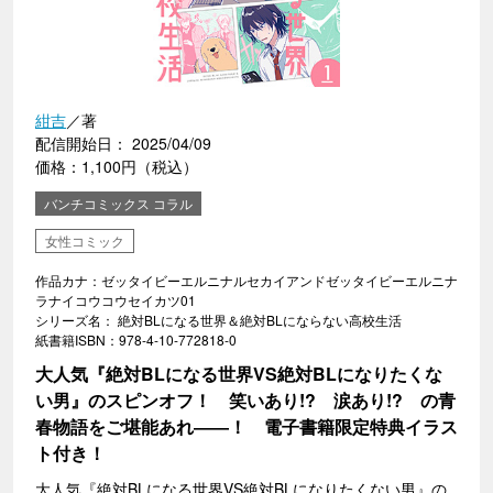
紺吉
／著
配信開始日： 2025/04/09
価格：1,100円（税込）
バンチコミックス コラル
女性コミック
作品カナ：ゼッタイビーエルニナルセカイアンドゼッタイビーエルニナ
ラナイコウコウセイカツ01
シリーズ名： 絶対BLになる世界＆絶対BLにならない高校生活
紙書籍ISBN：978-4-10-772818-0
大人気『絶対BLになる世界VS絶対BLになりたくな
い男』のスピンオフ！ 笑いあり!? 涙あり!? の青
春物語をご堪能あれ――！ 電子書籍限定特典イラス
ト付き！
大人気『絶対BLになる世界VS絶対BLになりたくない男』の