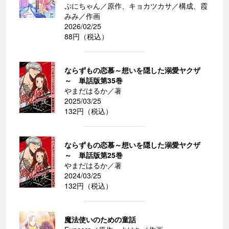
ぷにちゃん／原作、キョカツカサ／構成、霞
みみ／作画
2026/02/25
88円（税込）
ならずもの恋慕～想いを隠した溺愛ヤクザ
～ 単話版第35巻
やまだはるか／著
2025/03/25
132円（税込）
ならずもの恋慕～想いを隠した溺愛ヤクザ
～ 単話版第25巻
やまだはるか／著
2024/03/25
132円（税込）
魔法使いのための童話