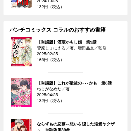
2024/10/25
132円（税込）
バンチコミックス コラルのおすすめ書籍
【単話版】酒蔵かもし婚 第5話
菅原じょにえる／著、増田晶文／監修
2025/02/25
165円（税込）
【単話版】これが最後の×××かも 第8話
ねじがなめた／著
2025/04/25
132円（税込）
ならずもの恋慕～想いを隠した溺愛ヤクザ
～ 単話版第39巻