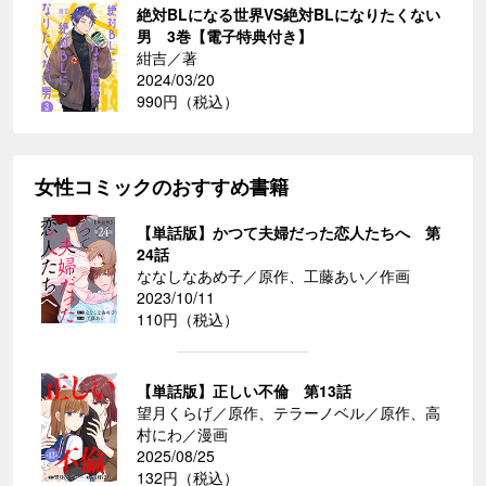
絶対BLになる世界VS絶対BLになりたくない
男 3巻【電子特典付き】
紺吉／著
2024/03/20
990円（税込）
女性コミックのおすすめ書籍
【単話版】かつて夫婦だった恋人たちへ 第
24話
ななしなあめ子／原作、工藤あい／作画
2023/10/11
110円（税込）
【単話版】正しい不倫 第13話
望月くらげ／原作、テラーノベル／原作、高
村にわ／漫画
2025/08/25
132円（税込）