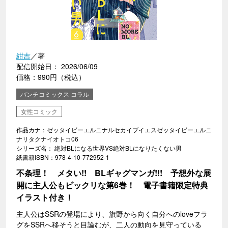
紺吉
／著
配信開始日： 2026/06/09
価格：990円（税込）
バンチコミックス コラル
女性コミック
作品カナ：ゼッタイビーエルニナルセカイブイエスゼッタイビーエルニ
ナリタクナイオトコ06
シリーズ名： 絶対BLになる世界VS絶対BLになりたくない男
紙書籍ISBN：978-4-10-772952-1
不条理！ メタい!! BLギャグマンガ!!! 予想外な展
開に主人公もビックリな第6巻！ 電子書籍限定特典
イラスト付き！
主人公はSSRの登場により、旗野から向く自分へのloveフラ
グをSSRへ移そうと目論むが、二人の動向を見守っている