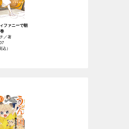
ィファニーで朝
3巻
チ／著
07
（税込）