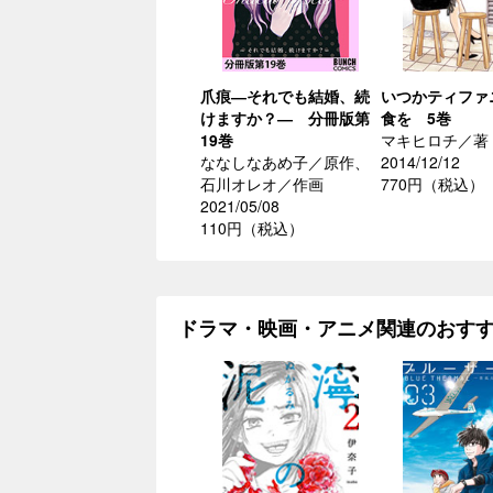
爪痕―それでも結婚、続
いつかティファ
けますか？― 分冊版第
食を 5巻
19巻
マキヒロチ／著
ななしなあめ子／原作、
2014/12/12
石川オレオ／作画
770円（税込）
2021/05/08
110円（税込）
ドラマ・映画・アニメ関連のおす