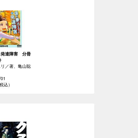
は発達障害 分冊
巻
エリ／著、亀山聡
/01
（税込）