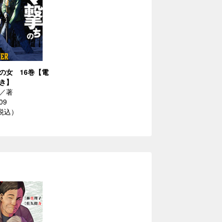
の女 16巻【電
き】
／著
09
（税込）