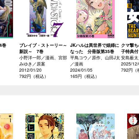
4巻
ブレイブ・ストーリー～
JKハルは異世界で娼婦に
クマ撃ち
新説～ 7巻
なった 分冊版第35巻
子特典付
小野洋一郎／漫画、宮部
平鳥コウ／原作、山田J太
安島薮太
みゆき／原案
／漫画
2025/12/
2012/01/20
2024/01/05
792円
792円（税込）
165円（税込）