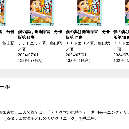
害 分冊
僕の妻は発達障害 分冊
僕の妻は発達障害 分冊
僕の妻
版第48巻
版第47巻
版第46
、亀山聡
ナナトエリ／著、亀山聡
ナナトエリ／著、亀山聡
ナナト
／著
／著
／著
2024/07/01
2024/07/01
2024/07
132円（税込）
132円（税込）
132円
ール
画家夫婦。二人名義では、「アナグマの気持ち」（週刊モーニング）が
」（監修：四宮滋子／しのみやクリニック）を執筆中。