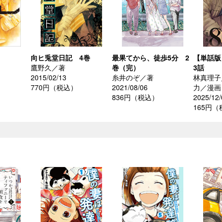
向ヒ兎堂日記 4巻
最果てから、徒歩5分 2
【単話版
鷹野久／著
巻（完）
3話
2015/02/13
糸井のぞ／著
林真理子
770円（税込）
2021/08/06
力／漫画
836円（税込）
2025/12/
165円