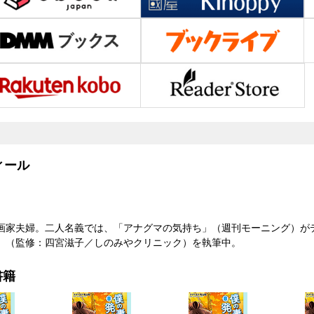
ール
画家夫婦。二人名義では、「アナグマの気持ち」（週刊モーニング）が
」（監修：四宮滋子／しのみやクリニック）を執筆中。
書籍