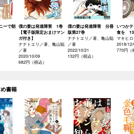
ニーで朝
僕の妻は発達障害 1巻
僕の妻は発達障害 分冊
いつかテ
【電子版限定おまけマン
版第27巻
食を 1
ガ付き】
ナナトエリ／著、亀山聡
マキヒロ
ナナトエリ／著、亀山聡
／著
2018/12/
／著
2022/10/21
770円
2020/10/09
132円（税込）
682円（税込）
すめ書籍