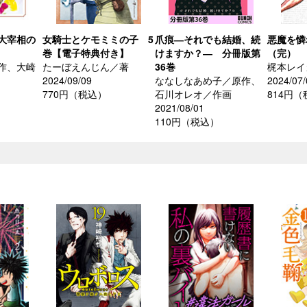
大宰相の
女騎士とケモミミの子 5
爪痕―それでも結婚、続
悪魔を憐
巻【電子特典付き】
けますか？― 分冊版第
（完）
作、大崎
たーぼえんじん／著
36巻
梶本レイ
2024/09/09
ななしなあめ子／原作、
2024/07/
770円（税込）
石川オレオ／作画
814円
2021/08/01
110円（税込）