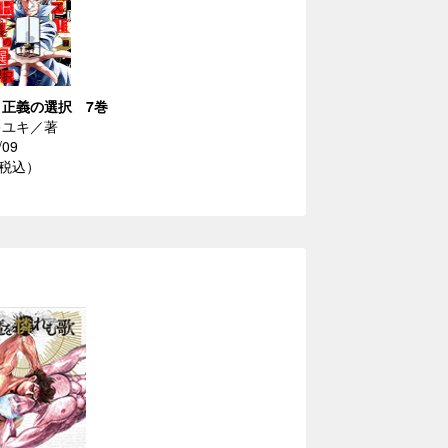
正義の選択 7巻
キユキ／著
/09
（税込）