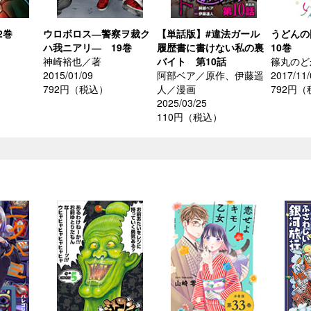
2巻
ウロボロス―警察ヲ裁ク
【単話版】#違法ガール
うどん
ハ我ニアリ― 19巻
履歴書に書けない私の裏
10巻
神崎裕也／著
バイト 第10話
篠丸のど
2015/01/09
阿部ベア／原作、伊藤遥
2017/11/
792円（税込）
人／漫画
792円
2025/03/25
110円（税込）