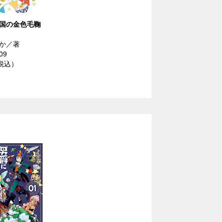
の国の金色毛鞠
か／著
09
（税込）