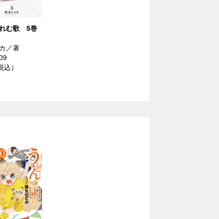
れむ歌 5巻
カ／著
09
（税込）