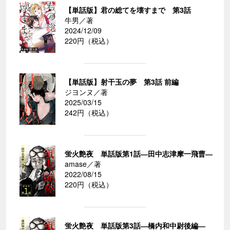
【単話版】君の総てを壊すまで 第3話
牛男／著
2024/12/09
220円（税込）
【単話版】射干玉の夢 第3話 前編
ジヨンヌ／著
2025/03/15
242円（税込）
蛍火艶夜 単話版第1話―田中志津摩一飛曹―
amase／著
2022/08/15
220円（税込）
蛍火艶夜 単話版第3話―橋内和中尉後編―