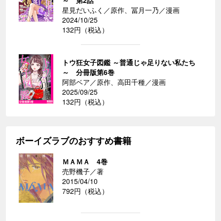
星見だいふく／原作、冨月一乃／漫画
2024/10/25
132円（税込）
トウ狂女子図鑑 ～普通じゃ足りない私たち
～ 分冊版第6巻
阿部ベア／原作、高田千種／漫画
2025/09/25
132円（税込）
ボーイズラブのおすすめ書籍
ＭＡＭＡ 4巻
売野機子／著
2015/04/10
792円（税込）