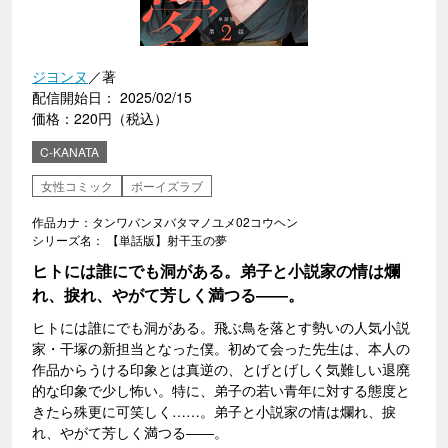
ジヨンヌ
／著
配信開始日： 2025/02/15
価格：220円（税込）
C-KANATA
女性コミック
ボーイズラブ
作品カナ：タンワバンヌバタマノユメ02コウヘン
シリーズ名： 【単話版】射干玉の夢
ヒトには誰にでも洞がある。弟子と小説家の情は爛
れ、捩れ、やがて芳しく満つる――。
ヒトには誰にでも洞がある。飛ぶ鳥を落とす勢いの人気小説
家・干塚の新担当となった僕。初めて会った先生は、本人の
作品からうける印象とは真逆の、とげとげしく気難しい退廃
的な印象で少し怖い。特に、弟子の若い青年に対する態度と
きたら殊更に可笑しく……。弟子と小説家の情は爛れ、捩
れ、やがて芳しく満つる――。