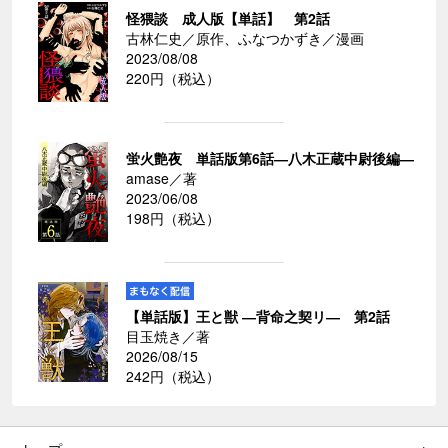
怪猥談 成人版【単話】 第2話
古林仁史／原作、ふなつかずき／漫画
2023/08/08
220円（税込）
蛍火艶夜 単話版第6話―八木正蔵中尉後編―
amase／著
2023/06/08
198円（税込）
【単話版】王と獣 ―背命之契リ― 第2話
目玉焼き／著
2026/08/15
242円（税込）