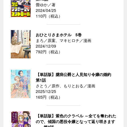
畳ゆか／著
2024/04/25
110円（税込）
おひとりさまホテル 5巻
まろ／原案、マキヒロチ／漫画
2024/12/09
792円（税込）
【単話版】臆病公爵と人見知り令嬢の婚約
第1話
さとう／原作、もりとおる／漫画
2025/12/25
165円（税込）
【単話版】紫色のクラベル ～全てを奪われた
ので、傾国の悪役令嬢となって返り咲きます
～ 第2話