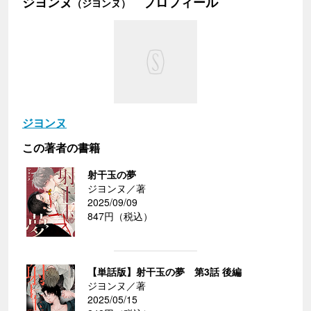
ジヨンヌ
プロフィール
（ジヨンヌ）
ジヨンヌ
この著者の書籍
射干玉の夢
ジヨンヌ／著
2025/09/09
847円（税込）
【単話版】射干玉の夢 第3話 後編
ジヨンヌ／著
2025/05/15