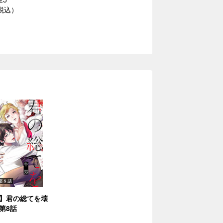
（税込）
】君の総てを壊
第8話