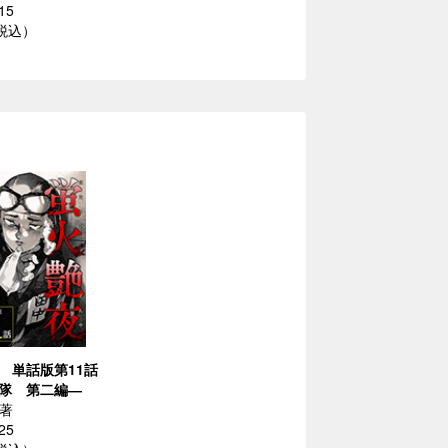
15
（税込）
 単話版第11話
隊 第二編―
／著
25