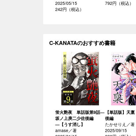
2025/05/15
792円（税込）
242円（税込）
C-KANATAのおすすめ書籍
蛍火艶夜 単話版第9話―
【単話版】天稟
坂ノ上庚二少佐後編
後編
―【うす消し】
たかせりえ／著
amase／著
2025/09/15