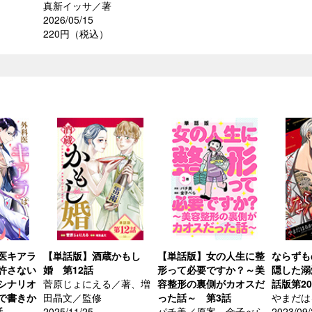
真新イッサ／著
2026/05/15
220円（税込）
医キアラ
【単話版】酒蔵かもし
【単話版】女の人生に整
ならずも
許さない
婚 第12話
形って必要ですか？～美
隠した溺
シナリオ
菅原じょにえる／著、増
容整形の裏側がカオスだ
話版第2
で書きか
田晶文／監修
った話～ 第3話
やまだは
話
2025/11/25
パチ美／原案、金子べら
2023/09/