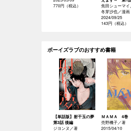
770円（税込）
焦田シューマイ
冬芽沙也／漫画
2024/09/25
143円（税込）
ボーイズラブのおすすめ書籍
【単話版】射干玉の夢
ＭＡＭＡ 4巻
第3話 後編
売野機子／著
ジヨンヌ／著
2015/04/10