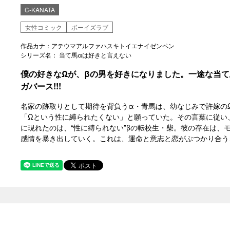
C-KANATA
女性コミック
ボーイズラブ
作品カナ：アテウマアルファハスキトイエナイゼンペン
シリーズ名： 当て馬αは好きと言えない
僕の好きなΩが、βの男を好きになりました。一途な当て
ガバース!!!
名家の跡取りとして期待を背負うα・青馬は、幼なじみで許嫁の
「Ωという性に縛られたくない」と願っていた。その言葉に従い
に現れたのは、“性に縛られない”βの転校生・柴。彼の存在は、
感情を暴き出していく。これは、運命と意志と恋がぶつかり合う