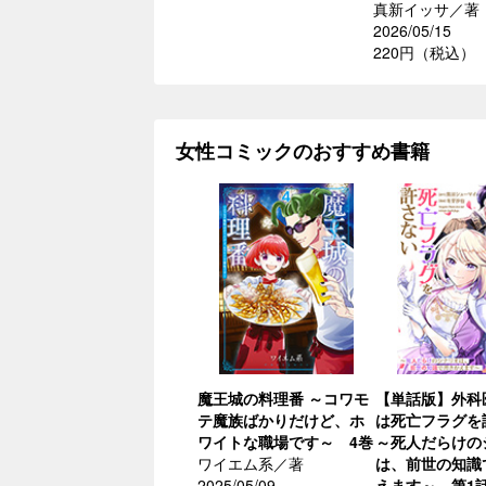
真新イッサ／著
2026/05/15
220円（税込）
女性コミックのおすすめ書籍
魔王城の料理番 ～コワモ
【単話版】外科
テ魔族ばかりだけど、ホ
は死亡フラグを
ワイトな職場です～ 4巻
～死人だらけの
ワイエム系／著
は、前世の知識
2025/05/09
えます～ 第1