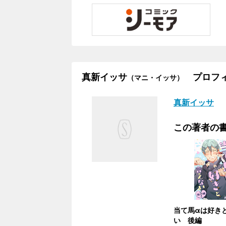
真新イッサ
プロフィ
（マニ・イッサ）
真新イッサ
この著者の
当て馬αは好き
い 後編