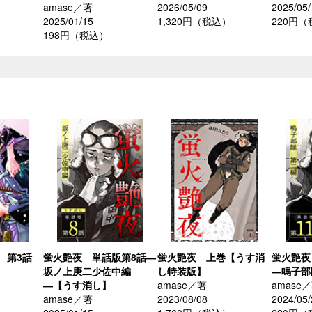
amase／著
2026/05/09
2025/05/
2025/01/15
1,320円（税込）
220円
198円（税込）
 第3話
蛍火艶夜 単話版第8話―
蛍火艶夜 上巻【うす消
蛍火艶夜
坂ノ上庚二少佐中編
し特装版】
―鳴子部
―【うす消し】
amase／著
amase
amase／著
2023/08/08
2024/05/