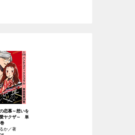
の恋慕～想いを
愛ヤクザ～ 単
0巻
るか／著
25