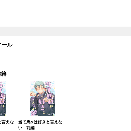
ール
書籍
と言えな
当て馬αは好きと言えな
い 前編