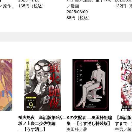
／原作、
165円（税込）
／漫画
132円
2025/06/09
88円（税込）
蛍火艶夜 単話版第9話―
Kの支配者 ―奥田枠短編
【単話版
坂ノ上庚二少佐後編
集―【うす消し特装版】
すまで 
―【うす消し】
奥田枠／著
牛男／著