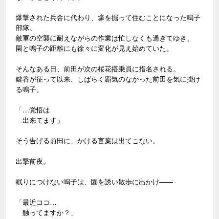
爆撃された兵舎に代わり、壕を掘って住むことになった鳴子
部隊。
敵軍の空襲に耐えながらの作業は忙しなくも過ぎてゆき、
園と鳴子の距離にも徐々に変化が見え始めていた。
そんなある日、前田が次の桜花搭乗員に指名される。
鍵谷が征って以来、しばらく覇気のなかった前田を気に掛け
る鳴子。
「…覚悟は
出来てます」
そう告げる前田に、かける言葉は出てこない。
出撃前夜。
眠りにつけない鳴子は、園を誘い散歩に出かけ――
「最近ココ…
触ってますか？」