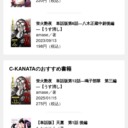
220円（税込）
蛍火艶夜 単話版第6話―八木正蔵中尉後編
―【うす消し】
amase／著
2023/09/13
198円（税込）
C-KANATAのおすすめ書籍
蛍火艶夜 単話版第12話―鳴子部隊 第三編
―【うす消し】
amase／著
2025/01/15
275円（税込）
【単話版】天稟 第1話 後編
たかせりえ／著