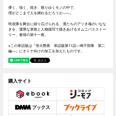
儚く、強く、煌き、散りゆくモノの中で、
理がどこまで人を縛れるだろうか――。
特攻隊を舞台に繰り広げられる、漢たちのアツき魂のいなな
きを、濃厚な筆致と人物描写で描きあげるオムニバスストー
リー、春情の第十一夜。
※この単話版は『蛍火艶夜 単話版第11話―鳴子部隊 第二
編―』にオトナ向けの加工を加えたものです。
購入サイト