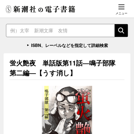
メニュー
ISBN、レーベルなどを指定して詳細検索
蛍火艶夜 単話版第11話―鳴子部隊
第二編―【うす消し】