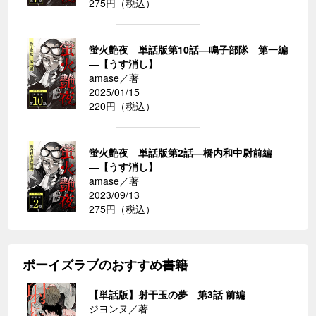
275円（税込）
蛍火艶夜 単話版第10話―鳴子部隊 第一編
―【うす消し】
amase／著
2025/01/15
220円（税込）
蛍火艶夜 単話版第2話―橋内和中尉前編
―【うす消し】
amase／著
2023/09/13
275円（税込）
ボーイズラブのおすすめ書籍
【単話版】射干玉の夢 第3話 前編
ジヨンヌ／著