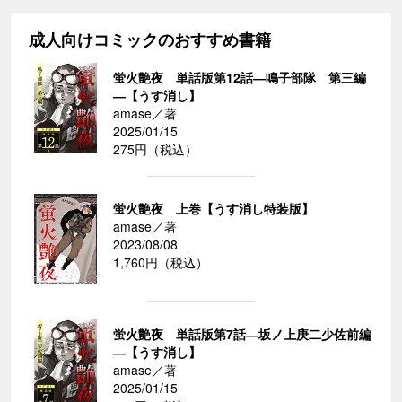
成人向けコミックのおすすめ書籍
蛍火艶夜 単話版第12話―鳴子部隊 第三編
―【うす消し】
amase／著
2025/01/15
275円（税込）
蛍火艶夜 上巻【うす消し特装版】
amase／著
2023/08/08
1,760円（税込）
蛍火艶夜 単話版第7話―坂ノ上庚二少佐前編
―【うす消し】
amase／著
2025/01/15