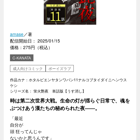
amase
／著
配信開始日： 2025/01/15
価格：275円（税込）
C-KANATA
成人向けコミック
ボーイズラブ
作品カナ：ホタルビエンヤタンワバン11ナルコブタイダイニヘンウス
ケシ
シリーズ名： 蛍火艶夜 単話版【うす消し】
時は第二次世界大戦。生命の灯が揺らぐ日常で、魂を
ぶつけあう漢たちの秘められた夜――。
「最近
自分が
頭 狂ってんじゃ
ないかと思うんです」