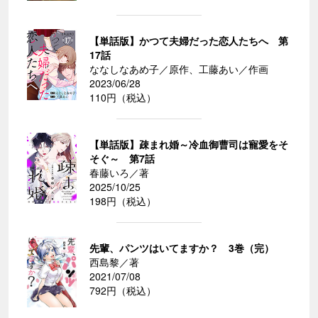
【単話版】かつて夫婦だった恋人たちへ 第
17話
ななしなあめ子／原作、工藤あい／作画
2023/06/28
110円（税込）
【単話版】疎まれ婚～冷血御曹司は寵愛をそ
そぐ～ 第7話
春藤いろ／著
2025/10/25
198円（税込）
先輩、パンツはいてますか？ 3巻（完）
西島黎／著
2021/07/08
792円（税込）