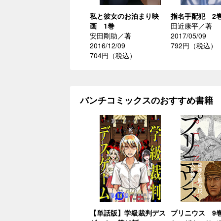
私と彼女のお泊まり映
指名手配犯 2
画 1巻
田近康平／著
安田剛助／著
2017/05/09
2016/12/09
792円（税込）
704円（税込）
バンチコミックスのおすすめ書籍
【単話版】学級裁判デス
プリニウス 9