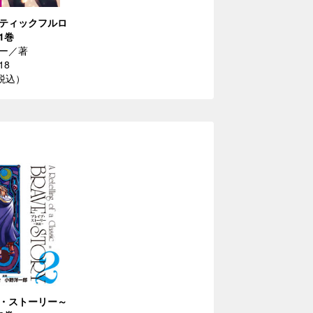
ティックフルロ
1巻
ー／著
18
（税込）
・ストーリー～