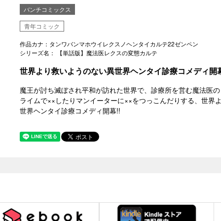
バンチコミックス
青年コミック
作品カナ：タンワバンマホウイレクスノヘンタイカルテ22ゼンペン
シリーズ名： 【単話版】魔法医レクスの変態カルテ
世界より救いようのない異世界ヘンタイ診療コメディ開幕
魔王が討ち滅ぼされ平和が訪れた世界で、診療所を営む魔法医の
ライムで××したりマンイーターに××をつっこんだりする、世界
世界ヘンタイ診療コメディ開幕!!