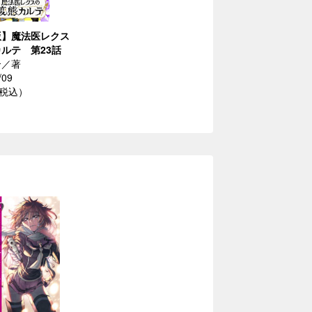
版】魔法医レクス
ルテ 第23話
介／著
/09
（税込）