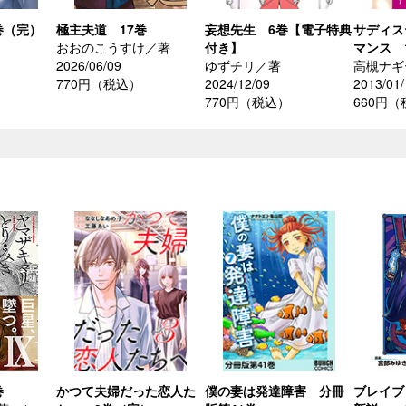
巻（完）
極主夫道 17巻
妄想先生 6巻【電子特典
サディス
おおのこうすけ／著
付き】
マンス 
2026/06/09
ゆずチリ／著
高槻ナギ
770円（税込）
2024/12/09
2013/01/
770円（税込）
660円
巻
かつて夫婦だった恋人た
僕の妻は発達障害 分冊
ブレイブ