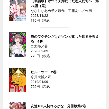
【単話版】かつて夫婦だった恋人たちへ 第
27話（完）
ななしなあめ子／原作、工藤あい／作画
2023/11/22
110円（税込）
俺のワクチンだけがゾンビ化した世界を救え
る 4巻
ゴ太郎／著
2026/02/09
770円（税込）
ヒル・ツー 2巻
今井大輔／著
2019/01/09
792円（税込）
友達100人切れるかな 分冊版第2巻