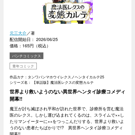
元三大介
／著
配信開始日： 2026/06/25
価格：165円（税込）
バンチコミックス
青年コミック
作品カナ：タンワバンマホウイレクスノヘンタイカルテ25
シリーズ名： 【単話版】魔法医レクスの変態カルテ
世界より救いようのない異世界ヘンタイ診療コメディ
開幕!!
魔王が討ち滅ぼされ平和が訪れた世界で、診療所を営む魔法
医のレクス。しかし運び込まれてくるのは、スライムで××し
たりマンイーターに××をつっこんだりする、世界より救いよ
うのない患者たちばかりで!? 異世界ヘンタイ診療コメディ
開幕!!