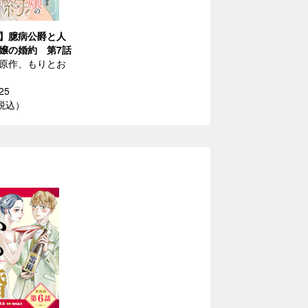
】臆病公爵と人
嬢の婚約 第7話
原作、もりとお
25
（税込）