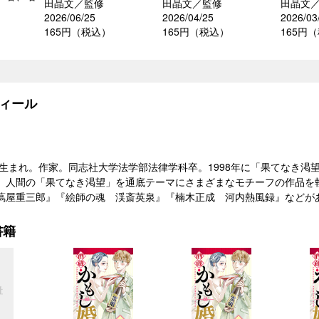
田晶文／監修
田晶文／監修
田晶文
2026/06/25
2026/04/25
2026/03
165円（税込）
165円（税込）
165円
ィール
府生まれ。作家。同志社大学法学部法律学科卒。1998年に「果てなき渇望
、人間の「果てなき渇望」を通底テーマにさまざまなモチーフの作品を
蔦屋重三郎』『絵師の魂 渓斎英泉』『楠木正成 河内熱風録』などが
書籍