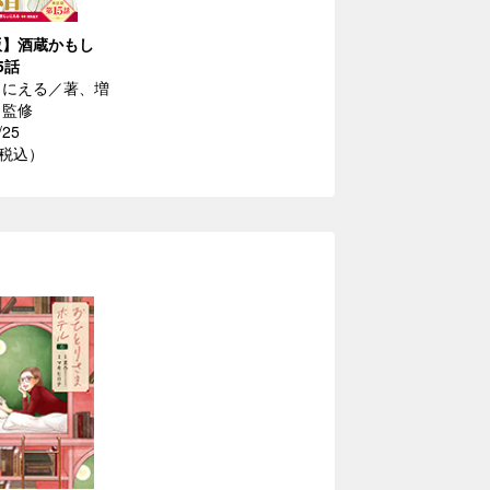
版】酒蔵かもし
5話
ょにえる／著、増
／監修
/25
（税込）