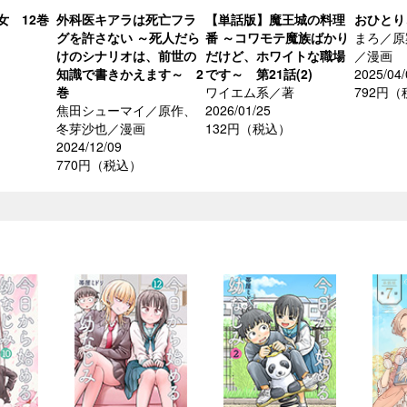
女 12巻
外科医キアラは死亡フラ
【単話版】魔王城の料理
おひとり
グを許さない ～死人だら
番 ～コワモテ魔族ばかり
まろ／原
けのシナリオは、前世の
だけど、ホワイトな職場
／漫画
知識で書きかえます～ 2
です～ 第21話(2)
2025/04/
巻
ワイエム系／著
792円
焦田シューマイ／原作、
2026/01/25
冬芽沙也／漫画
132円（税込）
2024/12/09
770円（税込）