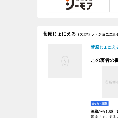
菅原じょにえる
（スガワラ・ジョニエル
菅原じょにえ
この著者の
酒蔵かもし婚 
菅原じょにえる