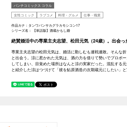
バンチコミックス コラル
女性コミック
ラブコメ
料理・グルメ
仕事・職業
作品カナ：タンワバンサカグラカモシコン17
シリーズ名： 【単話版】酒蔵かもし婚
絶賛婚活中の専業主夫志望、松田元気（24歳）。出会っ
専業主夫志望の松田元気は、婚活に勤しむも連戦連敗。そんな折
と出会う。涼に惹かれた元気は、酒の力を借りて勢いでプロポー
してしまい、目覚めた場所はなんと涼の実家だった。混乱する元
と紹介した涼はつづけて「彼を鮎原酒造の次期蔵元にしたい」と宣