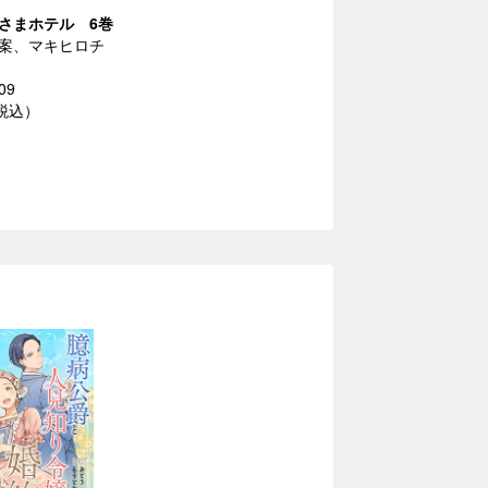
さまホテル 6巻
案、マキヒロチ
09
（税込）