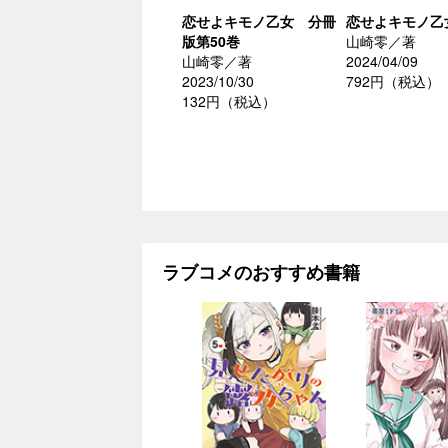
恋せよキモノ乙女 分冊
恋せよキモノ乙
版第50巻
山崎零／著
山崎零／著
2024/04/09
2023/10/30
792円（税込）
132円（税込）
ラブコメのおすすめ書籍