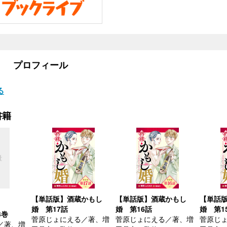
プロフィール
）
る
書籍
【単話版】酒蔵かもし
【単話版】酒蔵かもし
【単話
婚 第17話
婚 第16話
婚 第1
3巻
菅原じょにえる／著、増
菅原じょにえる／著、増
菅原じ
／著、増