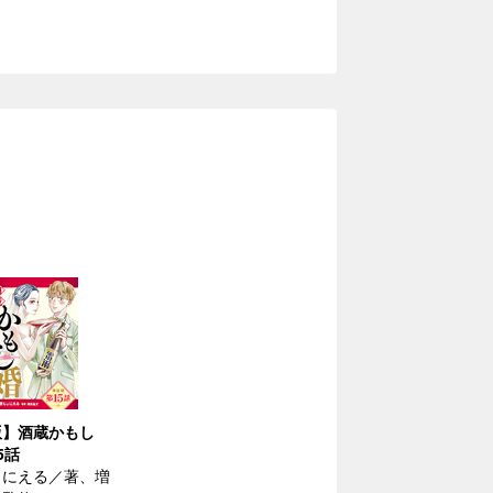
版】酒蔵かもし
5話
ょにえる／著、増