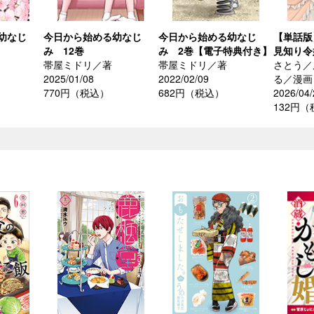
幼なじ
今日から始める幼なじ
今日から始める幼なじ
【単話版
み 12巻
み 2巻【電子特典付き】
見知り令
帯屋ミドリ／著
帯屋ミドリ／著
さとう／
2025/01/08
2022/02/09
る／漫画
770円（税込）
682円（税込）
2026/04/
132円