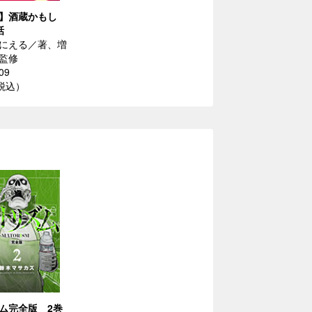
】酒蔵かもし
話
にえる／著、増
監修
09
（税込）
ム完全版 2巻