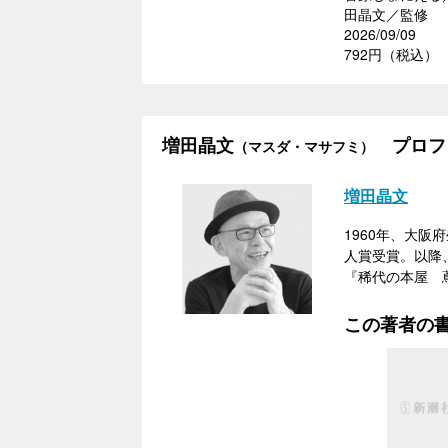
田晶文／監修
2026/09/09
792円（税込）
増田晶文
プロフ
（マスダ・マサフミ）
増田晶文
1960年、大阪
人賞受賞。以降
『稀代の本屋 
この著者の