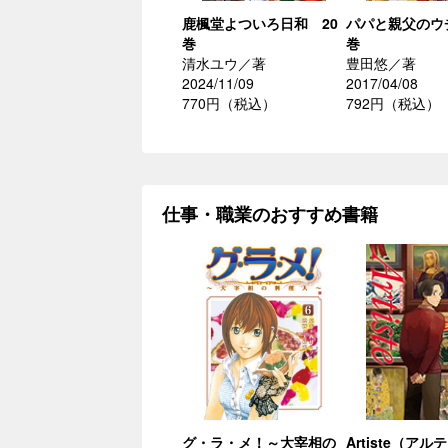
鹿楓堂よついろ日和 20
パパと親父のウ
巻
巻
清水ユウ／著
豊田悠／著
2024/11/09
2017/04/08
770円（税込）
792円（税込）
仕事・職業のおすすめ書籍
グ・ラ・メ！～大宰相の
Artiste（アル