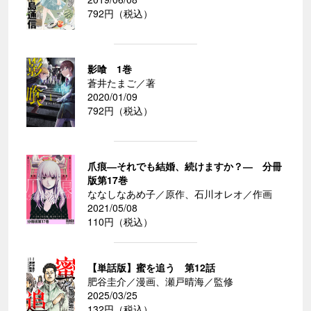
792円（税込）
影喰 1巻
蒼井たまご／著
2020/01/09
792円（税込）
爪痕―それでも結婚、続けますか？― 分冊
版第17巻
ななしなあめ子／原作、石川オレオ／作画
2021/05/08
110円（税込）
【単話版】蜜を追う 第12話
肥谷圭介／漫画、瀬戸晴海／監修
2025/03/25
132円（税込）