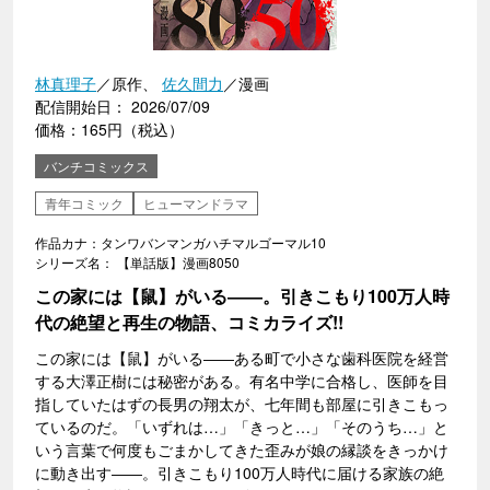
林真理子
／原作、
佐久間力
／漫画
配信開始日： 2026/07/09
価格：165円（税込）
バンチコミックス
青年コミック
ヒューマンドラマ
作品カナ：タンワバンマンガハチマルゴーマル10
シリーズ名： 【単話版】漫画8050
この家には【鼠】がいる――。引きこもり100万人時
代の絶望と再生の物語、コミカライズ!!
この家には【鼠】がいる――ある町で小さな歯科医院を経営
する大澤正樹には秘密がある。有名中学に合格し、医師を目
指していたはずの長男の翔太が、七年間も部屋に引きこもっ
ているのだ。「いずれは…」「きっと…」「そのうち…」と
いう言葉で何度もごまかしてきた歪みが娘の縁談をきっかけ
に動き出す――。引きこもり100万人時代に届ける家族の絶