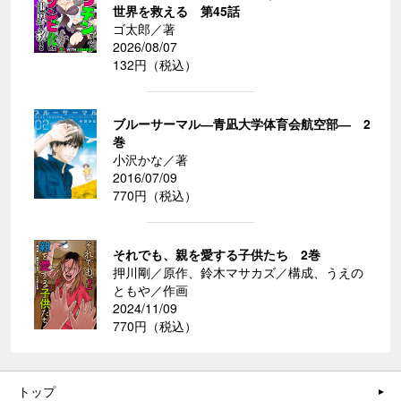
世界を救える 第45話
ゴ太郎／著
2026/08/07
132円（税込）
ブルーサーマル―青凪大学体育会航空部― 2
巻
小沢かな／著
2016/07/09
770円（税込）
それでも、親を愛する子供たち 2巻
押川剛／原作、鈴木マサカズ／構成、うえの
ともや／作画
2024/11/09
770円（税込）
トップ