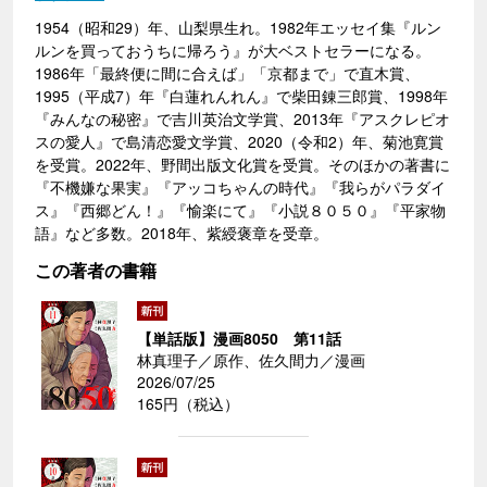
1954（昭和29）年、山梨県生れ。1982年エッセイ集『ルン
ルンを買っておうちに帰ろう』が大ベストセラーになる。
1986年「最終便に間に合えば」「京都まで」で直木賞、
1995（平成7）年『白蓮れんれん』で柴田錬三郎賞、1998年
『みんなの秘密』で吉川英治文学賞、2013年『アスクレピオ
スの愛人』で島清恋愛文学賞、2020（令和2）年、菊池寛賞
を受賞。2022年、野間出版文化賞を受賞。そのほかの著書に
『不機嫌な果実』『アッコちゃんの時代』『我らがパラダイ
ス』『西郷どん！』『愉楽にて』『小説８０５０』『平家物
語』など多数。2018年、紫綬褒章を受章。
この著者の書籍
【単話版】漫画8050 第11話
林真理子／原作、佐久間力／漫画
2026/07/25
165円（税込）