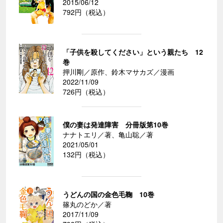
2015/06/12
792円（税込）
「子供を殺してください」という親たち 12
巻
押川剛／原作、鈴木マサカズ／漫画
2022/11/09
726円（税込）
僕の妻は発達障害 分冊版第10巻
ナナトエリ／著、亀山聡／著
2021/05/01
132円（税込）
うどんの国の金色毛鞠 10巻
篠丸のどか／著
2017/11/09