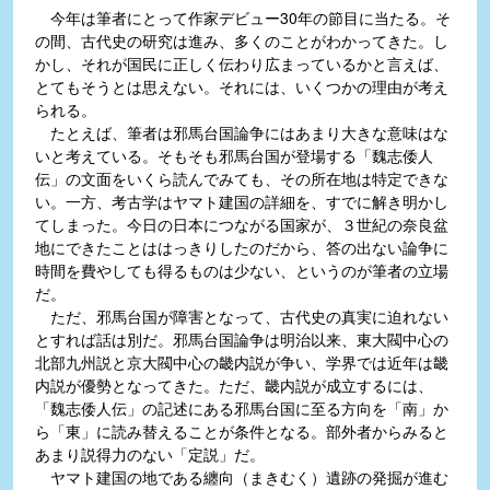
今年は筆者にとって作家デビュー30年の節目に当たる。そ
の間、古代史の研究は進み、多くのことがわかってきた。し
かし、それが国民に正しく伝わり広まっているかと言えば、
とてもそうとは思えない。それには、いくつかの理由が考え
られる。
たとえば、筆者は邪馬台国論争にはあまり大きな意味はな
いと考えている。そもそも邪馬台国が登場する「魏志倭人
伝」の文面をいくら読んでみても、その所在地は特定できな
い。一方、考古学はヤマト建国の詳細を、すでに解き明かし
てしまった。今日の日本につながる国家が、３世紀の奈良盆
地にできたことははっきりしたのだから、答の出ない論争に
時間を費やしても得るものは少ない、というのが筆者の立場
だ。
ただ、邪馬台国が障害となって、古代史の真実に迫れない
とすれば話は別だ。邪馬台国論争は明治以来、東大閥中心の
北部九州説と京大閥中心の畿内説が争い、学界では近年は畿
内説が優勢となってきた。ただ、畿内説が成立するには、
「魏志倭人伝」の記述にある邪馬台国に至る方向を「南」か
ら「東」に読み替えることが条件となる。部外者からみると
あまり説得力のない「定説」だ。
ヤマト建国の地である纏向（まきむく）遺跡の発掘が進む