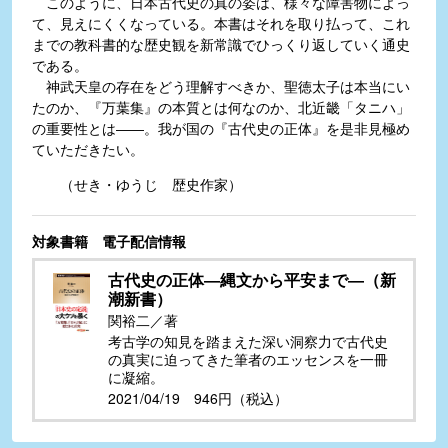
このように、日本古代史の真の姿は、様々な障害物によっ
て、見えにくくなっている。本書はそれを取り払って、これ
までの教科書的な歴史観を新常識でひっくり返していく通史
である。
神武天皇の存在をどう理解すべきか、聖徳太子は本当にい
たのか、『万葉集』の本質とは何なのか、北近畿「タニハ」
の重要性とは――。我が国の『古代史の正体』を是非見極め
ていただきたい。
（せき・ゆうじ 歴史作家）
対象書籍 電子配信情報
古代史の正体―縄文から平安まで―（新
潮新書）
関裕二／著
考古学の知見を踏まえた深い洞察力で古代史
の真実に迫ってきた筆者のエッセンスを一冊
に凝縮。
2021/04/19 946円（税込）