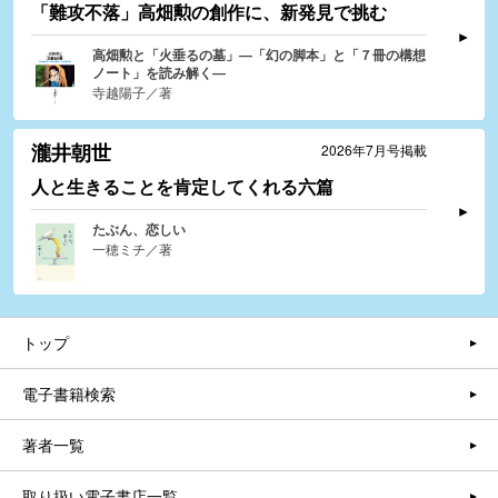
「難攻不落」高畑勲の創作に、新発見で挑む
高畑勲と「火垂るの墓」―「幻の脚本」と「７冊の構想
ノート」を読み解く―
寺越陽子／著
瀧井朝世
2026年7月号掲載
人と生きることを肯定してくれる六篇
たぶん、恋しい
一穂ミチ／著
トップ
電子書籍検索
著者一覧
取り扱い電子書店一覧