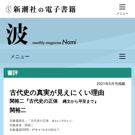
メニュー
メニュー
書評
2021年5月号掲載
古代史の真実が見えにくい理由
関裕二『古代史の正体
』
縄文から平安まで
関裕二
対象書籍名：『古代史の正体
』
縄文から平安まで
対象著者：関裕二
対象書籍ISBN：978-4-10-610902-7