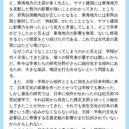
と、東海地方の土器が多く出土し、ヤマト建国には東海地方
を支配した勢力の影響が強いことがわかってきた。ところ
が、邪馬台国畿内説が正しいとなると、東海地方には邪馬台
国と敵対していた「狗奴国」がいたこととなり、ヤマト建国
に影響力を持ったという見方と矛盾してしまう。そこで学界
がどうしたかと言えば、東海地方の影響を無視、ないし軽視
するという態度をとり続けたのである。これでは古代史の真
実にはたどり着けない。
なぜこのようなことになってしまうのかと言えば、学閥が
代々主張してきた説を、個々の研究者が覆すのは難しいから
だ。昨今は学者たちの研究分野がさらに細分化する傾向にあ
るため、大きな仮説、物語を打ち出せないという問題もあ
る。
また、大陸・半島から稲作とともに弥生人が日本列島に来
て、日本文化の基層を作ったとかつては学校でも教わった。
しかし最近の研究では、日本に稲作が伝わったのは紀元前10
世紀後半で、それ以前から存在した縄文文明とゆっくり融合
してきたことが分かってきた。それでも弥生文化が日本の基
層という思い込みがなくならないのは、大陸・半島の文化を
必要以上に尊重する左翼史観の影響がまだ払拭されていない
からかもしれない。