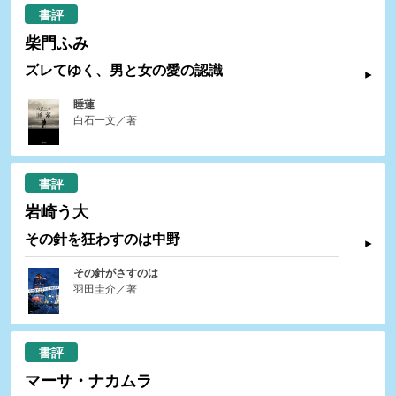
書評
柴門ふみ
ズレてゆく、男と女の愛の認識
睡蓮
白石一文／著
書評
岩崎う大
その針を狂わすのは中野
その針がさすのは
羽田圭介／著
書評
マーサ・ナカムラ