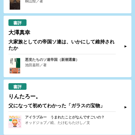
桐山煌／著
書評
大澤真幸
大家族としての帝国ソ連は、いかにして維持され
たか
悪党たちのソ連帝国（新潮選書）
池田嘉郎／著
書評
りんたろー。
父になって初めてわかった「ガラスの宝物」
アイラブみー うまれたことがなんですごいの？
オッドジョブ／絵、たけむらたけし／文