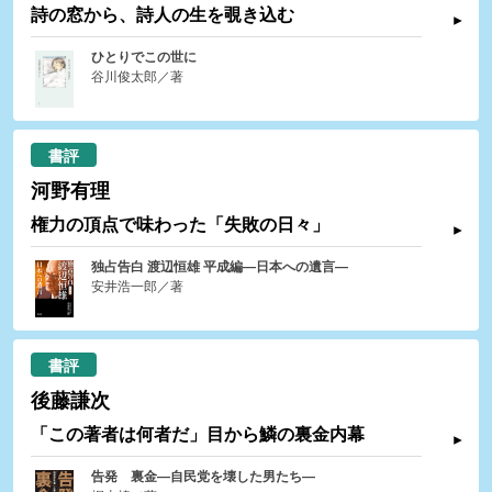
詩の窓から、詩人の生を覗き込む
ひとりでこの世に
谷川俊太郎／著
書評
河野有理
権力の頂点で味わった「失敗の日々」
独占告白 渡辺恒雄 平成編―日本への遺言―
安井浩一郎／著
書評
後藤謙次
「この著者は何者だ」目から鱗の裏金内幕
告発 裏金―自民党を壊した男たち―