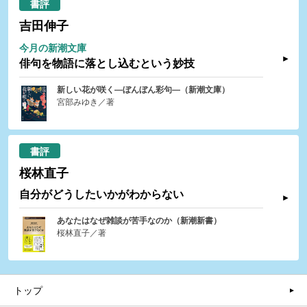
書評
吉田伸子
今月の新潮文庫
俳句を物語に落とし込むという妙技
新しい花が咲く―ぼんぼん彩句―（新潮文庫）
宮部みゆき／著
書評
桜林直子
自分がどうしたいかがわからない
あなたはなぜ雑談が苦手なのか（新潮新書）
桜林直子／著
トップ