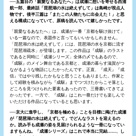
──五篇目の「親愛なるあなたへ」は成瀬に想いを寄せる西浦
航一郎、最終話「琵琶湖の水は絶えずして」は島崎が視点人
物です。後半三篇は「またこの人物たちに出会えた！」と思
える構成になっていて、原稿を読んでいて嬉しかったです。
「親愛なるあなたへ」は、成瀬が一番「京都を駆け抜けて」
いる一篇なので、表題作と言ってもいいかもしれません。
「琵琶湖の水は絶えずして」には、琵琶湖の水を京都に流す
「琵琶湖疏水」が登場します。この作品は『成駆』のラスト
であると同時に「成瀬シリーズ」全体の〆でもあるので、
『成駆』のメイン舞台である京都と、成瀬の暮らす滋賀がつ
ながるような物語にしたかったんです。正直、『成天』『成
信』ではやり残したかもなと思うこともありました。作家と
して経験を積みながら『成駆』までつづけたからこそ落とし
どころを見つけられた要素もあったので、三冊書いてきてよ
かったです。一方で、『成駆』はこれ一冊だけでも楽しんで
いただける作品になっているとも思います。
──京大に進学し、「京都を極める」ことを目標に掲げた成瀬
が「琵琶湖の水は絶えずして」でどんなラストを迎えるの
か。読み手も成瀬の姿を見届けられるような一冊になってい
ますもんね。「成瀬シリーズ」はこれで本当に完結……、し