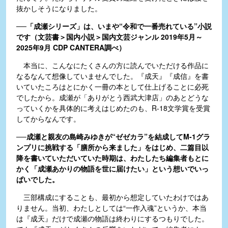
抜かしそうになりました。
──「成瀬シリーズ」は、いまや“令和で一番売れている”小説
です（文芸書＞国内小説＞国内文芸ジャンル 2019年5月～
2025年9月 CDP CANTERA調べ）
本当に、こんなにたくさんの方に読んでいただける作品に
なるなんて想像していませんでした。『成天』『成信』を書
いていたころはとにかく一冊の本として仕上げることに必死
でしたから。成瀬が「ありがとう西武大津店」のあとどうな
っていくかを具体的に考えはじめたのも、R-18文学賞を受賞
してからなんです。
──成瀬と親友の島崎みゆきが“ゼゼカラ”を結成してM-1グラ
ンプリに挑戦する「膳所から来ました」をはじめ、二篇目以
降を書いていただいていた時期は、わたしたち編集者もとに
かく「成瀬あかりの物語を世に届けたい」という想いでいっ
ぱいでした。
三部構成にすることも、最初から想定していたわけではあ
りません。当初、わたしとしては“一作入魂”というか、本当
は『成天』だけで成瀬の物語は終わりにするつもりでした。