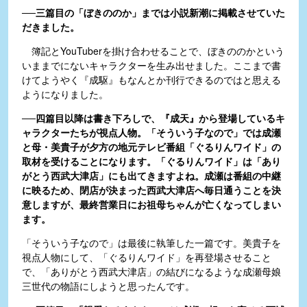
──三篇目の「ぼきののか」までは小説新潮に掲載させていた
だきました。
簿記とYouTuberを掛け合わせることで、ぼきののかという
いままでにないキャラクターを生み出せました。ここまで書
けてようやく『成駆』もなんとか刊行できるのではと思える
ようになりました。
──四篇目以降は書き下ろしで、『成天』から登場しているキ
ャラクターたちが視点人物。「そういう子なので」では成瀬
と母・美貴子が夕方の地元テレビ番組「ぐるりんワイド」の
取材を受けることになります。「ぐるりんワイド」は「あり
がとう西武大津店」にも出てきますよね。成瀬は番組の中継
に映るため、閉店が決まった西武大津店へ毎日通うことを決
意しますが、最終営業日にお祖母ちゃんが亡くなってしまい
ます。
「そういう子なので」は最後に執筆した一篇です。美貴子を
視点人物にして、「ぐるりんワイド」を再登場させること
で、「ありがとう西武大津店」の結びになるような成瀬母娘
三世代の物語にしようと思ったんです。