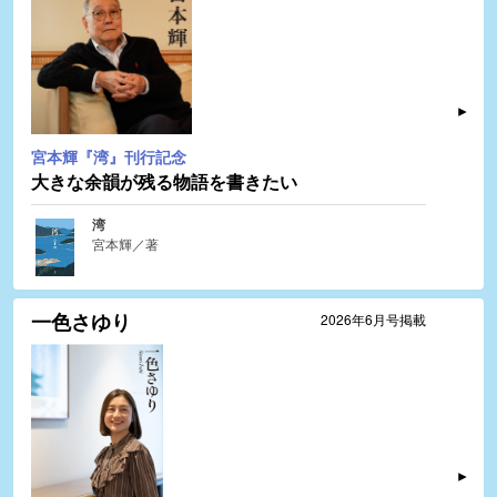
宮本輝『湾』刊行記念
大きな余韻が残る物語を書きたい
湾
宮本輝／著
一色さゆり
2026年6月号掲載