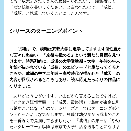
でも『成天』がたくさんの反響をいただいて、編集者にも
「ぜひ続篇を書いてください」と言われたので、『成信』
『成駆』と執筆していくことにしたんです。
シリーズのターニングポイント
──『成駆』で、成瀬は京都大学に進学してますます個性豊か
な面々に出会い、「京都を極める」という新たな目標を見つ
けます。時系列的に、成瀬の大学受験期～大学一年時の年末
年始が描かれている『成信』のエピソードと重なってくると
ころや、成瀬の中学二年時～高校時代が描かれた『成天』の
内容が回収されるところもあり、読み応えたっぷりの作品に
なりました。
ありがとうございます。いまだから言えることですけど、
「ときめき江州音頭」（『成天』最終話）で島崎が東京に引
っ越すことになったのが、シリーズとしてはターニングポイ
ントだったような気がします。島崎は幼少期から成瀬のこと
を一番近くで見届けてきましたが、『成信』の第三話「やめ
たいクレーマー」以降は東京で大学生活を送ることになりま