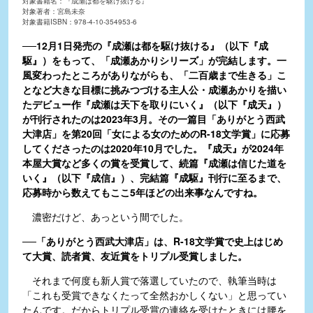
対象書籍名：『成瀬は都を駆け抜ける』
対象著者：宮島未奈
対象書籍ISBN：978-4-10-354953-6
──12月1日発売の『成瀬は都を駆け抜ける』（以下『成
駆』）をもって、「成瀬あかりシリーズ」が完結します。一
風変わったところがありながらも、「二百歳まで生きる」こ
となど大きな目標に挑みつづける主人公・成瀬あかりを描い
たデビュー作『成瀬は天下を取りにいく』（以下『成天』）
が刊行されたのは2023年3月。その一篇目「ありがとう西武
大津店」を第20回「女による女のためのR-18文学賞」に応募
してくださったのは2020年10月でした。『成天』が2024年
本屋大賞など多くの賞を受賞して、続篇『成瀬は信じた道を
いく』（以下『成信』）、完結篇『成駆』刊行に至るまで、
応募時から数えてもここ5年ほどの出来事なんですね。
濃密だけど、あっという間でした。
──「ありがとう西武大津店」は、R-18文学賞で史上はじめ
て大賞、読者賞、友近賞をトリプル受賞しました。
それまで何度も新人賞で落選していたので、執筆当時は
「これも受賞できなくたって全然おかしくない」と思ってい
たんです。だからトリプル受賞の連絡を受けたときには腰を