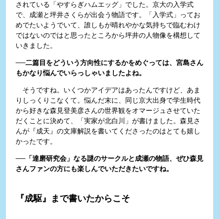
されている「やすらぎハムエッグ」でした。京大の入学式
で、成瀬と坪井さくらが出会う物語です。「入学式」ってお
めでたいようでいて、誰しもが晴れやかな気持ちで臨むわけ
ではないのではと思ったところから坪井の人物像を構想して
いきました。
──二篇目をどういう方向性にするかをめぐっては、宮島さん
もかなり悩んでいらっしゃいましたよね。
そうですね。いくつかアイデアはあったんですけど、あま
りしっくりこなくて。悩んだ末に、同じ京大出身で学生時代
から好きな森見登美彦さんの世界観をオマージュさせていた
だくことに決めて、「実家が北白川」が書けました。森見さ
んが『成天』の文庫解説を書いてくださったのはとても嬉し
かったです。
──「達磨研究会」なる謎のサークルと成瀬の物語、ぜひ森見
さんファンの方にも楽しんでいただきたいですね。
『成駆』まで書いたからこそ