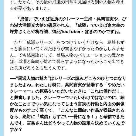
す。だから、その後の成瀬の日常を見届ける別の人物を考え
る必要がありました。
──『成信』でいえば近所のクレーマー主婦・呉間言実や、び
わ湖大津観光大使の篠原かれん、『成駆』でいえば京大生の
坪井さくらや梅谷誠、簿記YouTuber・ぼきののかですね。
ただ「成瀬シリーズ」をつづけていくだけなら、島崎もず
っと膳所にいてくれたほうが書きやすかったのかもしれませ
ん。でも結果論として、登場人物のバリエーションの豊かさ
は、成瀬と島崎が離れて暮らすようになったからこそ出てき
た長所だろうとも思うんです。
──“周辺人物の魅力”はシリーズの読みどころのひとつになり
ましたよね。わたしは特に、呉間言実が登場する「やめたい
クレーマー」の原稿をいただいたときに「これは傑作だ！」
と興奮しました。クレーマーでいたいわけではないのに、細
かなことまでつい気になってしまう言実の行動と内面の解像
度がものすごく高くて、「こんなに面白い作品が収録される
なら、絶対に『成信』もすごい一冊になる！」と確信できた
んです。宮島さんはどうやって人物の設定を決めていくんで
すか？