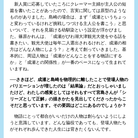
新人賞に応募していたころにクレーマー主婦が主人公の短
篇を書いたことがあったので、言実に関しては原型のような
ものがありました。島崎の場合は、まず「成瀬というちょっ
と変わっているけれど挑戦しつづける主人公を書こう」と思
いついて、それを見届ける幼馴染という設定が浮かびまし
た。篠原かれんは、「成瀬がびわ湖大津観光大使をやる話を
書きたい。観光大使は毎年二人選出されるけれど、成瀬の相
方はどんな人物にしよう？」と考えて創っていきました。基
本的に、周辺人物は「成瀬がどんなことをする物語にする
か」と「成瀬との関係性」が一番のベースになって生まれて
いますね。
──さきほど、成瀬と島崎を物理的に離したことで登場人物の
バリエーションが増したのは「結果論」だとおっしゃいまし
たけど、わたしの感覚としてはそれもすべて宮島さんが「シ
リーズとして正解」の描きかたを見出してくださったからこ
そだと思っています。その要因はどこにあるのでしょうか？
物語にとって都合がいいだけの人物は創らないようにしよ
うと意識しています。どんな脇役であっても、登場人物たち
がそれぞれ歩んできた人生には背きたくないんです。