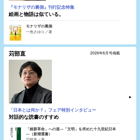
『モナリザの裏側』刊行記念特集
絵画と物語は似ている。
モナリザの裏側
一色さゆり／著
苅部直
2026年6月号掲載
「日本とは何か？」フェア特別インタビュー
対話的な読書のすすめ
「維新革命」への道―「文明」を求めた十九世紀日本
―（新潮選書）
苅部直／著